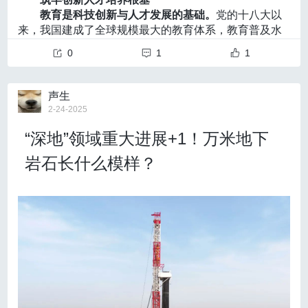
然而传统的脑机接口系统采用的脑电信号解码芯片通常
是一项系统工程，需要国家、地方、高校、用人单位的
了什么，再回去做原来的事情。
”
教育是科技创新与人才发展的基础。
党的十八大以
期烟雾病如出现TIA发作或脑梗死，以内科治疗为主，症状
依赖固定的解码模型，难以适应大脑信号的动态变化，
联动互补、协同推进，着力建立既有中国特色又有国际
来，我国建成了全球规模最大的教育体系，教育普及水
使得传统系统的解码出现偏差。
竞争比较优势的人才发展体制机制。要
制定更具指导性
改善或好转后可继续妊娠。
平实现历史性跨越，科技人才队伍呈现年轻化、多元
引领性的国家人才政策
，创新人才培养、评价、流动、
0
1
1
《指南》推荐，对于存在临床症状的烟雾病孕妇，应在
化、高学历化的发展态势，但在培养创新型人才方面仍
激励、引进、保障机制，加快形成具有国际竞争力的人
面临诸多挑战。现行的高等教育模式强调学历认证，对
才制度体系，为青年科技人才搭建干事创业的平台。
给
分娩后择期实施血运重建手术。对于重度脑卒中的烟雾病孕
创新能力的关注相对不足，加上课程体系相对滞后，市
予地方更多人才自主权
，推动各级地方政府在青年科技
声生
妇，应由神经外科、产科、神经内科、重症医学科和儿科组
场需求与人才供给的匹配度还不尽如人意，公平教育、
人才培养、引进、使用、合理流动等各个方面大胆创
2-24-2025
普惠教育与拔尖人才培养选拔尚未形成有机协同。这不
新，鼓励各地区立足实际、突出重点，面向人才反映强
成多学科治疗团队，共同评估患者病情。
“深地”领域重大进展+1！万米地下
仅制约了创新型人才的成长，也影响了科技研发的核心
烈的实际问题，积极推动人才工作领域改革，制定配套
高龄烟雾病患者的治疗意见
竞争力。
深化教育体制改革是破解这一困境的关键路
措施，以政策突破促进体制机制创新，不断优化青年科
岩石长什么模样？
《指南》提出，60岁以上的烟雾病患者接受间接血运重
径。
技人才发展环境，激发青年科技人才创新活力。
充分遵
“忆阻器具有类似生物突触的仿生特性，被称为‘电子突
一是优化课程体系，推动学科交叉融合。
高校应进
循教育规律、青年科技人才成长规律
，深化高校办学体
建术仍能获得临床症状改善。
触’，早在2019年与清华大学生物医学工程学院洪波教授
一步紧密结合市场需求和科技发展趋势，优化专业设
制、管理体制、经费投入体制、考试招生及就业制度等
对于65~70岁的烟雾病患者，如无或仅有轻微症状，不
的交流合作中，我们就萌生了将其与真实大脑连接的想
置，更新课程内容，加强对人工智能、集成电路等关键
方面的改革，深化学校内部管理制度、人事薪酬制度、
法”，唐建石解释道，作为神经形态器件，忆阻器的电导
领域的前瞻性布局，鼓励发展特色专业。利用现代信息
推荐进行手术治疗；若合并明显症状，可在综合评估后考虑
教学管理制度等方面的改革。
根据实际需要向用人单位
可根据输入信号动态调节，这一特性与生物突触的可塑
技术，实现教育内容和形式的个性化、精准化，根据学
充分授权
，推动用人单位增强服务意识和保障能力，建
手术。
性高度相似。
同时这种特性支持解码器算法参数的原位
生的兴趣和特长提供定制化学习方案，提升人才培养的
立有效的自我约束和外部监督机制，使各方面青年科技
更新，意味着解码器能够直接在硬件中更新自己的算法
针对性。同时，大力促进跨学科深度交叉融合，培养具
对于70岁以上的烟雾病患者，优先考虑药物治疗；如症
人才各得其所、尽展其长。
参数，而不需要将数据转移到其他地方进行计算或处
有创新精神和实践能力的复合型人才。
形成各类人才创造活力竞相迸发的生动局面。
习近
状重且药物治疗无效，则需多学科治疗团队评估手术风险与
理，从而提高了能效。
二是促进产学研协同，强化实践能力培养。
探索企
平总书记强调：“要突出加强青年科技人才培养，对他们