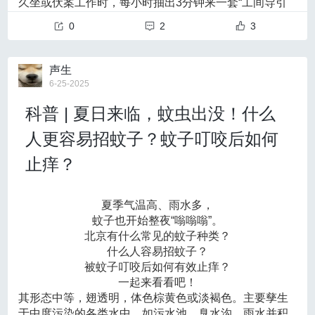
久坐或伏案工作时，每小时抽出3分钟来一套“工间导引
针对上述情境，《指南》均提出相应的推荐意见及证据
动，由于地转偏向力的作用，在副热带下沉支（被称
术”。跟着八段锦的节奏，“摇头摆尾去心火”（第四式）
为“哈德莱环流”）形成副热带高压系统。全球气候变暖导
0
2
3
等级，并明确列出潜在获益与风险提示，从而形成分场景、
让颈肩彻底放松，“双手托天理三焦”（第一式）拉伸脊
致热带对流层增暖更显著，气流上升变得强劲，哈德莱
柱，缓解久坐带来的僵硬。
可操作的实践路径，便于临床医师在复杂情境下实现规范化
环流就会向极地方向更远的地区“飘去”，推动了副热带高
2. 穴位刺激法，按下疼痛暂停键
声生
压向北移。这是学界推测的原因之一，具体原因还需要
同时兼顾个体化的临床决策。
觉得颈椎酸痛？按压后溪穴（握拳时掌纹末端凸起
6-25-2025
考虑副热带高压的动力学机制及海陆热力差异、区域气
处），就能快速缓解不适；想要温补阳气，艾灸命门穴
二、重点内容解读
候（包括区域季风变化）影响等。因此，可以说，在全
科普 | 夏日来临，蚊虫出没！什么
（第二腰椎棘突下）是个不错的选择。
1、流行病学与病理特征
球气候变化大背景下，
北方地区出现了暖湿趋势，但要
3. 药枕外治法，睡眠中养护颈肩
我国烟雾病流行病学现状
说北方气候已经变得“南方化”“暖湿化”还为时过早，仍
人更容易招蚊子？蚊子叮咬后如何
把艾叶、菊花、决明子等装入枕头，睡觉时药气慢慢渗
近年基于国家住院质量监测系统等全国性住院数据库的
需进一步研究。
透，不知不觉就能舒缓颈部肌肉紧张，让你在睡梦中也
止痒？
当前，全球气候变暖不断加剧，极端气候事件变得
研究，首次较为全面地刻画了我国烟雾病的流行病学现状：
能养护颈椎。
更为频繁、更为剧烈，并造成严重的损失。世界气象组
电子屏幕伤眼睛，中医护眼有四招
2016~2018年中国大陆地区年平均发病率约为1.14/10万人。
织发布的一份报告显示，与天气、气候或水患有关的灾
在这个离不开电子屏幕的时代，眼睛常常疲惫不堪。试
夏季气温高、雨水多，
害数量在50年间增加了5倍。我国是全球气候变化的敏感
儿童发病率明显低于成人，成人发病高峰集中在45~54
试中医的“护眼四重奏”：
蚊子也开始整夜“嗡嗡嗡”。
区和影响显著区，增暖速率高于同期全球平均水平，极
1. 经络按摩，唤醒眼部活力
北京有什么常见的蚊子种类？
岁；与日本、韩国以女性发病为主的特点不同，我国男女发
端天气气候事件趋多、趋强。2024年，中国气候风险指
每日晨起，按揉睛明穴（内眼角）、太阳穴（颞部凹陷
什么人容易招蚊子？
数为1961年以来最高，其中雨涝风险和高温风险尤为突
病比例接近1:1。省级层面呈现明显的“聚集型”空间分布：华
处）各50次，再配合刮拭肝经（从大腿根部至膝盖内
被蚊子叮咬后如何有效止痒？
出。
侧），让经络畅通，眼部更轻松。
中、华东部分省份（如江西、河南以及安徽等）标准化发病
一起来看看吧！
极端天气气候事件是指天气（气候）的状态严重偏
2. 五行色彩疗法，绿色养眼小妙招
其形态中等，翅透明，体色棕黄色或淡褐色。主要孳生
率较高，而西部地区较低。
离其平均态，在统计意义上属于不易发生的事件，包括
办公间隙，多看看绿色植物。根据中医五行理论，“青入
于中度污染的各类水中，如污水池、臭水沟、雨水并积