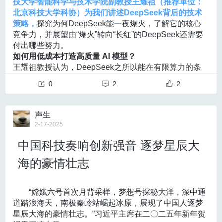
技大学智能科学与技术学院副教授王耀祖（推荐单位：
“类脑”是人工智能重要的研究方向之一，
而脑机接口则
学生通过几门核心课程快速建立对新领域的基础认知，
北京科技大学科协）为我们讲述DeepSeek背后的技术
是“读脑”和“解脑”的重要技术
，中国工程院院士高文在
不仅拓宽了学生的知识边界，也激发了“学科+AI”的多元
策略，
探究为何DeepSeek能一夜爆火，了解它的核心
《抢抓人工智能发展的历史性机遇——深刻领会习近平
探索。
竞争力，并展望由“爆火”转向“长红”的DeepSeek还需要
总书记关于人工智能的重要论述》一文中提到，“随着脑
付出哪些努力。
机接口、具身智能等前沿技术突破形成合力，人工智能
如何用低成本打造高质量 AI 模型？
技术应用将成为影响全球经济格局的重要引擎”。
王耀祖教授认为，DeepSeek之所以能在有限算力的条
唐建石认为，人工智能一方面利用脑机接口技术，能够
件下，训练出高质量的模型，主要得益于四个方面的关
0
2
2
帮助我们更好地理解大脑是怎么工作的，从而帮助我们
键技术的创新和优化。
更好地设计人工智能的算法和硬件（如类脑芯片），另
传统 Transformer （基于注意力机制的序列模型）架构
一方面人工智能技术的进步也会助益脑电解码算法准确
在每次推理时都需要计算所有参数，计算量巨大，而 De
声生
率的提升，“我觉得算法的演进和硬件的发展是相互促进
epSeek采用了混合专家架构（MoE, Mixture of Expert
2-17-2025
的关系”，唐建石说。
s）与稀疏激活。王耀祖解释道，“通过动态路由机制仅
交叉视角不仅强调学科间的融合，也
鼓励学界与业界的
中国科技奏响创新强音 逐梦星辰大
激活模型部分参数，显著减少了计算量和显存占用”。
深度协同。
王耀祖提到，北京科技大学目前推行的“双导
以DeepSeek基础大模型为例，模型总参数量达6710亿
师”制度为每位学生配备一名校内导师和一名来自企业或
海的豪情壮志
参数，如果按传统密集模型方式推理，意味着需要激活
研究机构的行业导师，使学生的研究更贴近实际需
所有参数，但实际上DeepSeek-R1每次在推理时仅激活
求：“有社会经验的导师以实际问题为导向指导学生做研
37亿个参数，计算量降低了数十倍，但却能够保持较高
“嫦娥六号首次月背采样，梦想号探秘大洋，深中通
究，才能让学术研究切切实实地推动社会的进步。”
的性能。
道踏浪海天，南极秦岭站崛起冰原，展现了中国人逐梦
“对于硕士和博士来说，我们还需要重新思考一下评价标
另外，传统的多头注意力（MHA）模型需要大量的显
星辰大海的豪情壮志。”习近平主席在二〇二五年新年贺
准”，王耀祖表示，除了传统的论文发表，
产品开发、专
存，而 DeepSeek则采用了多头潜在注意力（MLA）机