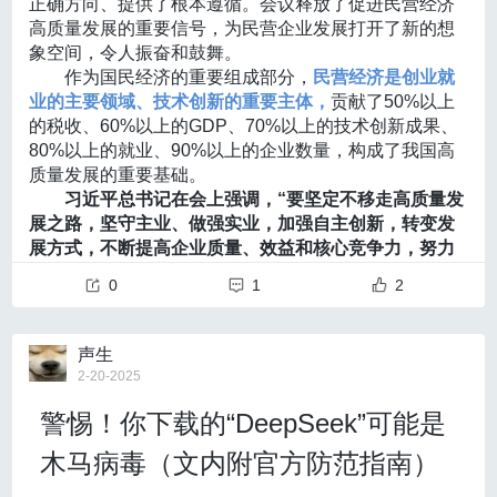
到信号的细微波动，并持续优化对这些信号的解读。
提升其生活质量。
正确方向、提供了根本遵循。会议释放了促进民营经济
组织等多元主体参与科研活动，整合各类创新资源，减
在实现高水平科技自立自强和建设科技强国、人才强国
中国石油集团2月20日宣布，我国首口超万米科探井——
另一条“脑学习”环路
即为大脑在与解码器的互动中不断
高质量发展的重要信号，为民营企业发展打开了新的想
少低水平重复投入。提高科研项目管理各环节的透明
实践中建功立业。
深地塔科1井日前在地下10910米胜利完钻，成为亚洲第
地进行自我优化。举个例子，假设你通过脑机接口操控
象空间，令人振奋和鼓舞。
度，构建学术信用体系，严厉打击学术不端行为，防范
一、世界第二垂直深度井。这是我国在“深地”领域取得
物体，让大脑发出让物体移动的指令，如果物体没有按
作为国民经济的重要组成部分，
民营经济是创业就
科技资源分配的马太效应。完善科研资金使用机制和科
的重大突破。
预期方向移动，大脑会发出可识别的“错误相关”响应信
业的主要领域、技术创新的重要主体，
贡献了50%以上
技成果转化机制，赋予科研人员更多经费支配权，激发
这口超万米深井还创下全球尾管固井“最深”、全球电缆成
号，反馈给解码器，这些信号帮助积累的新样本可以用
的税收、60%以上的GDP、70%以上的技术创新成果、
一线科研工作者的创新动力。
像测井“最深”、全球陆上钻井突破万米“最快”、亚洲直井
于解码器参数更新。通过这种方式，大脑和解码器会在
80%以上的就业、90%以上的企业数量，构成了我国高
二是夯实基础研究，提高原始创新能力。
平衡基础
钻探“最深”、亚洲陆上取芯“最深”共五项工程纪录。
持续的互动中形成一种良性的“正向演化”，不断提升解码
质量发展的重要基础。
研究、应用研究、试验发展之间的关系，提高基础研究
在地处新疆塔克拉玛干沙漠腹地的钻探现场，中国石油
的精度和稳定性。
习近平总书记在会上强调，“要坚定不移走高质量发
经费在研发总预算中的比重，为基础研究创造良好的硬
塔里木油田前方指挥部电子屏幕上的数字停在了10910.0
展之路，坚守主业、做强实业，加强自主创新，转变发
软件环境，建设高水平科研基础设施和创新平台。健全
0。约20层楼高的井架矗立于茫茫沙海中，寒风呼啸、沙
展方式，不断提高企业质量、效益和核心竞争力，努力
科学研究的劳动报酬机制，处理好短期绩效和长远目标
尘肆虐，石油工人就是在这样的环境下打出了中国速度
为推动科技创新、培育新质生产力、建设现代化产业体
的关系，支持科研人员开展长周期科研项目，营造宽松
和深度。
0
1
2
系、全面推进乡村振兴、促进区域协调发展、保障和改
开放的环境，提升原始创新能力。
善民生等多作贡献。”应当看到，实现民营企业、民营经
三是平衡自主科技攻关与国际科技合作的关系。
聚
济的高质量发展，关键在科技创新。近年来，我国民营
焦国家战略需求与全球科技前沿，集中优势科技资源，
声生
企业展现出强劲创新势头。特别是最近一段时间，随着
实施重大科技项目，发挥“大装置、大数据、大模型”在科
2-20-2025
DeepSeek横空出世在全球大模型界技惊四座，宇树机
研中的中坚作用，组建具有国际竞争力的科研团队。深
警惕！你下载的“DeepSeek”可能是
器人凭借春晚舞台闯进大众视野，全社会对民营企业科
化与国际科研机构的合作，共同攻克关键核心技术难
技创新前景的关注和期待前所未有。
题，强化关键核心技术的自主可控，提升我国在全球科
木马病毒（文内附官方防范指南）
当前，新一轮科技革命和产业变革为民营企业创新
技竞争中的话语权与影响力。
升级带来新机遇：一方面，人工智能、量子技术、生命
健全人才体系：