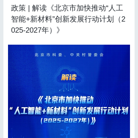
标准的制定上才能争取更多的话语权，“推动中国从规则
从嫦娥一号到嫦娥六号，中国探月工程不是亦步亦
政策 | 解读《北京市加快推动“人工
的算力生态系统，将显著降低AI企业的研发成本，加速
的接受者转变为规则的制定者，这就是开源的意义之
趋的追随，而是摆脱“跟跑”思维，勇闯“无人区”。20多年
技术的创新与应用落地。
一”，王耀祖说。
来，嫦娥任务连战连捷，每一次成果丰硕，每一回中国
智能+新材料”创新发展行动计划（2
AI将如何持续改变我们的生活
开源同样代表着技术的自信，也是DeepSeek对自身技
创造。
《行动计划》中提到，将“围绕机器人、教育、医疗、文
术未来发展的信心体现，王耀祖教授指出：“通过开源可
025-2027年）》
探索浩瀚宇宙，建设航天强国，逐梦路上，每一步跨越
化、交通等领域组织实施一批综合型、标杆性重大工
以一定程度上证明，第一，DeepSeek没有抄袭，第
同时，该恶意APP还包含
拦截用户短信、窃取通讯录、
都标注着新的中国高度。
程”，以点带面赋能千行百业，探索“人工智能+”有效路
二，它的应用效果是真真切切的。同时，大众对于人工
窃取手机应用程序列表等
侵犯公民个人隐私信息的恶意
2024年，中国载人航天工程完成2次载人飞船发射
径。
这一战略不仅展现了北京市的宏伟愿景，也映射出
智能的隐私与安全问题较为担心，而DeepSeek的开源
功能和阻止用户卸载的恶意行为。经分析，
该恶意APP
任务，2次天舟货运飞船发射任务，中国空间站首次迎来
人工智能在社会生活中逐步渗透的“正在进行时”。
是对技术透明度和信任度的背书，有利于增强外界对中
为金融盗窃类手机木马病毒的新变种。网络犯罪分子很
90后航天员；海南商业航天发射场首次任务圆满成功，
国AI技术的可信度。”
可能将该恶意APP用于电信网络诈骗活动，诱使用户从
商业航天全产业链初步形成；在四川稻城，高海拔宇宙
从“爆火”走向“长红”，DeepSeek任重道远
非官方渠道安装仿冒DeepSeek的手机木马，从而对用
线观测站“拉索”捕捉到极难观测到的宇宙射线……
尽管DeepSeek目前已经取得了较为显著的进步，但王
户的个人隐私和经济利益构成较大威胁。
仰望星空，追梦不止。
耀祖指出：“DeepSeek 在多模态 AI、因果推理等领域仍
该病毒样本信息如图所示：
2026年前后发射嫦娥七号、2028年前后发射嫦娥八
有巨大的提升空间。”强化基础研究，保持基础研发的持
号、2029年左右下一代北斗系统开始发射组网卫星、20
续投入，进一步提高AI的理解和推理能力，实现更为复
30年前实现载人登月、2035年前建成国际月球科研站基
杂的任务处理，实现核心技术的持续突破是保持领先的
本型……一份争分夺秒的时间表，映照砥砺前行的脚
重要因素。
步。
从商业视角上看，王耀祖强调：“DeepSeek要维系好自
探深海 刻画中国深度
己的标签——用低成本的方式高效地训练模型，差异化
这是一段冰与海的征程，也是百余名中国第四十次
地打造自己的定位。”
南极考察队员的故事。
开源赋予了DeepSeek强大的生命力，而开源社区和生