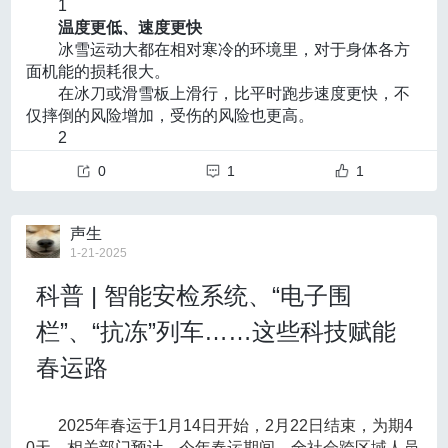
也可能增强中国在全球AI产业链中的话语权，推动国内
1
他生前在多个场合说过
陆路直连；中山与深圳宝安、广州南沙实现半小时可
种通信流量大且背景十分嘈杂的环境中难以应对。
如“由于XXX软件官方网站服务异常，请通过以下链接下
企业在国际市场中占据更加有利的位置。
温度更低、速度更快
“此生属于祖国
达。
北京理工大学信息与电子学院通信技术研究所科研团队
载官方应用程序”“由于XXX软件更新到最新版本，需要用
彩蛋
冰雪运动大都在相对寒冷的环境里，对于身体各方
此生无怨无悔”
截至2025年2月12日，深中通道总计车流量约1936.
研发的AI端到端语义通信系统成功解决了这一问题，实
户重新授予后台运行和无障碍功能权限”等，避免被网络
面机能的损耗很大。
今天，我们谨以此文
04万车次，日均车流量约8.49万车次。
现了双机高清话音通信的突破，并在5G网络和高轨卫星
犯罪分子诱导。
在冰刀或滑雪板上滑行，比平时跑步速度更快，不
道别黄老
7年前期攻关、7年攻坚会战，60多个参建单位、1.5
通信中实验成功。该系统可部署于场馆与应急车辆，实
05
仅摔倒的风险增加，受伤的风险也更高。
向他的爱国与奉献精神
万多名建设者、200余项发明专利、多项世界纪录……建
现了低带宽传输和抗噪声通话两大技术突破。即便在体
对已下载的可疑文件，可访问国家计算机病毒协同分析
2
致敬！
设者们迎着疾风劲浪、顶着烈日骄阳，造就“全球最高通
育场馆人员密集、环境嘈杂的恶劣条件情况下，系统也
平台（
virus.cverc.org.cn
）进行上传检测。
更考验平衡能力
此生属于祖国，此生无怨无悔
航净空海中大桥、全球最大海中悬索桥锚碇、全球最长
能实时解析语音信号、有效过滤背景噪声，实现清晰、
0
1
1
冰雪运动对力量、耐力、灵敏、平衡等多项身体素
——隐身30年的中国核潜艇先驱黄旭华
双向八车道海底沉管隧道”，在宽阔的珠江口画下关键“一
稳定的通话，为体育赛事和应急调度提供全新通信保
质要求较高，初学者极易摔倒和发生碰撞。
（文章发表于2020年1月10日）
横”。
障。
3
国家的分量，在一个人心中能有多重？
这“一横”，凝结着中国智慧、中国力量。透过它，更
声生
03
冰面坚硬 受伤风险高
重到可以为之远离家乡、荒岛求索，深藏功名三十载；
可见新时代中国人逢山开路、遇水架桥的壮志豪情。
1-21-2025
北京邮电大学
进行冰上运动时，一旦身体失去重心，摔倒在冰面
重到从一穷二白中“头拱地、脚朝天，也要把核潜艇搞出
茫茫大海、几十米厚的软土层上，如何凭空筑起一
北京邮电大学邓中亮教授团队研发的“5G+北斗”广域无缝
我们向DeepSeek提了一个问题“你的出现带给人类哪些
科普 | 智能安检系统、“电子围
上，很容易造成膝关节、踝关节等扭伤甚至下肢骨折。
来”；重到年过九旬仍不甘退休，誓要再干好多年……
座19个足球场大的人工岛？
融合定位技术，让无人机在室内“长眼”。它突破了室内卫
启示？”，在一系列如“协作模式的革命性重构”“学习范式
如果摔倒时用手撑地，还可能造成上肢关节扭伤、
10日，黄旭华，这位共和国的第一代核潜艇总设计师，
“就好比在‘水豆腐’上施工。”建设团队攻克多道难
星信号弱无人机无法起飞的行业痛点难题，赛前已成功
栏”、“抗冻”列车……这些科技赋能
的颠覆性启示”“创造力的双向激发”等惯常的罗列后，它
脱臼和骨折等
从习近平总书记手中接过了2019年度国家最高科学技术
关，仅用时4个半月，57个13层楼高的巨型钢圆筒被打
在亚冬会冰球馆完成技术验证，亚冬会期间将以5G+北
回答道：
开展冰雪运动，
奖奖章。
入海床、填沙成岛，刷新了快速成岛的世界纪录。
春运路
斗室内外连续高精度定位技术，为赛事的安全管理及应
“人工智能最终像普罗米修斯之火：既可能照亮前路，也
有哪些注意事项？
32节重达8万吨的钢壳沉管，怎样在水下“牵手”？
急保障提供强大数据支持。
可能带来灼伤。它的真正启示或许在于——技术演进的
1
经过80多次研讨，绘制300多份图纸，工程人员拿
北邮师生团队以“5G+北斗”广域无缝融合定位技术为核
速度永远快于人类制度的适应性，我们比任何时候都更
选择合适的天气
2025年春运于1月14日开始，2月22日结束，为期4
出一整套智能制造方案。节长165米的32个钢壳沉管首
心，研发了无人装备室内外自主探索系统，为无人机提
需要哲学思考与伦理前瞻。人机关系的终极答案，或许
冬季要根据天气变化选择游玩的时间，建议在阳光
0天。相关部门预计，今年春运期间，全社会跨区域人员