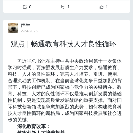
腹部：
主要是“捂”肚脐，肚脐又叫神阙穴，温暖此处可鼓
《哪吒2》本身是一部神话故事，科普工作者们如何
（一）请于
科技人才培养，形成造就规模宏大的青年科技人才队伍
2025年3月14日17:00前
将纸质申报材料（加
血运重建可显著降低成人出血型烟雾病再出血风险。
舞脾胃阳气，特别是一些胃部怕冷、爱腹泻的人，要特
0
1
1
能从大家一笑而过的情节中挖掘出大量可供解读的点？
盖公章）邮寄至北京市朝阳区育慧里4号北京市科协614
的强大合力，全方位培养用好人才。要
充分发挥政府主
别注意肚脐部位的保暖。
宋雅娟的建议是“
多问一句‘为什么’
”，保持构思好选题的
《指南》明确指出，儿童烟雾病的疾病进展速度显著快
房间；
导作用
将申报材料电子版压缩打包发送至bjlkz1981@16
，实施更加积极、更加开放、更加有效的人才政
“春捂”需要“捂”到什么时候？
意识。例如“申公豹的代购药单”，不应仅将其视作情节的
3.com
策，鼓励人才资源开发和人才引进，完善人才评价激励
。
于成人，在缺乏手术干预的情况下，患者再发脑卒中的风险
声生
当昼夜温差大于8℃以上时，说明气温不稳定，需
辅助，而要留心从此类内容出发，发散思维展开研究。
入选2次国家级人才计划、MIT TR35 China，先后获清
（二）
机制和服务保障体系，营造有利于人人皆可成才和青年
申报截止日期为2025年3月14日17:00。
2-24-2025
要“捂”；
另一类有价值的选题就是
不常见或反常的电影细节，
比
显著增高。早期实施血运重建手术能够有效改善儿童烟雾病
华大学“学术新人奖”、中国电子学会自然科学一等奖、中
六、
科技人才脱颖而出的社会环境。要
有效发挥市场机制作
当气温连续保持在15℃以上，且维持了一两周时，就不
如“冰不导电”和“敖丙的眼泪在海里倒流”。而从
情感共鸣
国新锐科技人物卓越影响奖、IEEE Brain Best Paper A
观点 | 畅通教育科技人才良性循环
联系方式
用
，激发产业、行业和企业等根据各自发展需求助力青
患者的脑组织灌注状况，并显著提升神经功能预后。
需要“捂”了，可以适当减少衣物。
出发的科普选题更能引人会心一笑，
更具有亲和力、感
ward等奖项。主要研究方向包括新型存储器与类脑计
联系人：肖老师、周老师
年科技人才成长成才的积极性主动性创造性，发挥经营
术后随访建议
染力，
例如从观众们喜爱的角色申公豹展开，就可以生
算，先后主持科技部青年科学家项目、基金委重点项目
联系电话：010-84650077-8614
主体在人才评价中的重要作用，推动青年科技人才向新
动科普其自然界原型。此外，
将通常理解中的硬核知识
《指南》提出烟雾病具有持续进展的特点，即使在手术
习近平总书记在主持中共中央政治局第十一次集体
等10项。以第一/通讯作者在
Nature Electronics、Nature
兴产业和未来产业集聚，进一步提升青年科技人才引育
借着热度做“软解释”，
也是一个引人注目的科普维度。
学习时强调，要按照发展新质生产力要求，畅通教育、
Nanotechnology、IEDM、VLSI
等重要期刊和国际会议
与区域产业的匹配度，打造产业与人才相辅相成的良性
后仍存在疾病进展和卒中再发风险，有必要定期随访。
借势热点打造科普爆款的基础是
做让大众愿意接受
科技、人才的良性循环，完善人才培养、引进、使用、
上发表论文50余篇，授权专利60余项。担任
IEEE Trans
循环。
更好发挥高校重要作用
，加快建设中国特色、世
的优秀科普翻译，
善于总结优秀的科普范式、运用用户
结构与血管状态评估推荐采用MRI+MRA或CT+CTA；
合理流动的工作机制。在当前全球化竞争日益加剧的背
actions on Electron Devices
编辑，
IEDM、IEEE-NAN
界一流的大学和优势学科，建立科技发展、国家战略需
熟悉的场景与之建立关联、搭建易于接受的认知阶梯、
景下，科技创新已成为国家核心竞争力的关键所在。教
O、EDTM、CSTIC
等国际会议的TPC成员。
求牵引的学科设置调整机制和人才培养模式，超常布局
灌注评估可选择CTP、PET或SPECT等。若条件允许时，可
关注与用户的互动则能帮助科普工作者在打造科普时更
育、科技、人才的良性循环不仅是推动创新发展的基础
神奇的“读脑术”是如何实现的？
急需学科专业，完善科技创新机制，着力加强创新能力
行DSA以评估侧支循环和血管情况。
进一步。好的科普还要做好
“下一个阶段”——价值引
性机制，更是实现高质量发展战略的重要支撑。面对国
大脑中的突触，犹如神经元之间的“桥梁”，承担着信息传
培养，发挥人才济济、组织有序的优势，不断提升自主
领。
“我们的选题可以对应上现代中国科技的发展，让观
7、特殊人群的烟雾病管理
际科技创新领域竞争愈加激烈的态势，如何构建教育科
递的重任。它们不仅是神经元连接的纽带，更是大脑进
培养、吸引集聚高层次人才的能力。
众更多了解科技的进展——原来过去想象的一些东西逐
妊娠期烟雾病的治疗意见
技人才良性循环的新格局，成为国家科技发展和社会进
行学习、记忆和适应的“调度员”。突触会根据外界需求和
深化人才发展体制机制改革。
习近平总书记指
渐变成现实了。”
再往后，科普可以跳出影片本身，
例如
步的关键。
内部反馈，调整连接强度和效率，优化神经信号的传
对于无症状妊娠期烟雾病患者，《指南》推荐保守治
出：“科技创新靠人才，人才培养靠教育，教育、科技、
去介绍电影制作的工艺。宋雅娟最后总结说，“
科普工作
深化教育改革：
递，支持大脑的自我调节和提高适应能力。
人才内在一致、相互支撑。”深化人才发展体制机制改革
疗，应维持其血压平稳，分娩方式则由产科评估决定。妊娠
者要练好内功，也要多跨界去看看自己的世界之外发生
筑牢创新人才培养根基