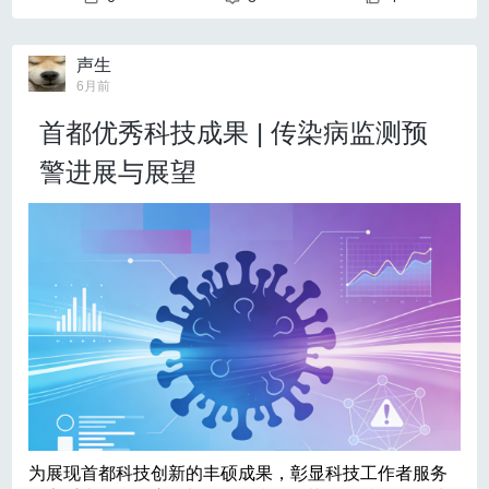
25版）》（以下简称《指南》）。本《指南》旨在建立规范
化的诊疗标准，通过优化筛查、诊断与治疗流程，加强长期
声生
随访管理，从而改善患者临床预后。
6月前
由首都医科大学附属北京天坛医院赵继宗院士领衔的本
首都优秀科技成果 | 传染病监测预
次《指南》解读，旨在为神经外科医师及基层医疗工作者提
警进展与展望
供系统化、实用性的专业指导，以全面提升烟雾病诊疗领域
的规范化水平与服务质量。
一、本《指南》的特色
01. 首部贯穿式烟雾病临床管理指南
以往国内文献多聚焦烟雾病的外科治疗流程或诊断要
点，而本《指南》在既往共识基础上，首次系统覆盖流行病
学与高危筛查、临床与影像学诊断、外科与药物综合治疗、
预后与随访以及妊娠和高龄等特殊人群管理，形成贯穿“预防
—诊断—治疗—随访”的完整路径，更契合我国日益上升的疾
病负担和人群特征。
为展现首都科技创新的丰硕成果，彰显科技工作者服务