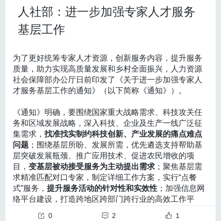
有较强研发实力的民营企业“挑大梁”，给予民营企业科
研机构的科技人才到企业挂职锻炼，推动科研成果转
人社部：进一步加强专家人才服务
刘正午和梅杰也会经常性地交流探讨研究工作。
直面世界级地质和工程技术难题，中国石油组建万米深
技创新实打实的支持。
化；支持企业技术人才到高校和科研机构开展合作研
跨学科的交流为双方团队拓宽了学科视野。
在项目开始
井攻坚团队集智攻关，研发全球首台12000米特深井自
抓创新就是抓发展，谋创新就是谋未来。有了科技
基层工作
究，提升企业技术创新能力。平衡基础研究、应用研
之初，双方的团队面临着学科的壁垒。但随着合作的不
动化钻机、全球首套万米特深层测井装备等，推进我国
创新的助力，我国民营经济将不断打开发展的新局面，
究、试验发展的人才分布，真正做到让人才在科学“无人
断深入，双方逐渐克服了这些困难。“即便是现在，我们
深地产业链的自主性和安全性得到极大提升。在这批装
迈向更加光明的未来。
区”奋勇争先，探索未知边界；在技术“应用区”百舸争
也会时不时组织头脑风暴会，共同探讨未来的合作方
备的支撑下，中国石油连续钻穿12套地层，最终与5亿多
为了更好统筹专家人才资源，创新服务内容，提升服务
流，践行成果转化；在试验“发展区”先行先试，引领创新
向，”他说。
年前的岩层相遇。
质量，助力实现高质量发展和乡村全面振兴，人力资源
潮流。确保关键领域与核心技术的人才安全，为国家长
无论是脑机接口，还是类脑计算芯片，都离不开跨学科
科研人员根据万米深地取回的岩芯、岩屑等样品和数
社会保障部办公厅日前印发了《关于进一步加强专家人
远发展提供坚实的人才支撑。
合作。唐建石强调：“从材料、器件、工艺到电路、架构
据，绘制出亚洲第一份万米地质剖面图，为深地科学探
才服务基层工作的通知》（以下简称《通知》）。
三是加强国际科技合作，吸引全球顶尖人才。
构建
设计，再到芯片测试和算法演示等，每个环节都体现不
索和油气勘探提供翔实资料，将有力支撑地球深部结构
开放包容的人才引进环境，拓展国际科技合作渠道。通
同领域的技术专长。”因此，除了跨校合作，清华团队内
与物质组成、地球演化、气候变迁等基础科学问题研
《通知》明确，要围绕国家重大战略需求、科技攻关任
过举办国际学术会议、建立国际联合实验室、实施人才
部还包括了近10位老师和上百位成员，每个团队成员发
究。
务和区域发展战略，深入科技、企业及生产一线广泛征
引进计划等方式，吸引全球顶尖人才来我国工作。提升
挥各自的优势，齐心协力推进成果的研发。
通过科研工作者的显微镜
集需求，
找准找实制约科技创新、产业发展的痛点难点
我国科技人才的全球竞争力，鼓励我国科技人才积极参
我们一起来看看
问题
；围绕基层所盼、发展所需，优先遴选支持帮助基
与国际科技合作与竞争，在国际舞台上展示中国科技人
万米地下岩石的“庐山真面目”
层突破发展瓶颈、推广应用技术、促进农民增收的项
不只是一项“脑控无人机”的技术
才的风采。
目，
变基层被动接受服务为主动提出需求
；聚焦基层需
这一创新性的技术首先在脑控无人机飞行中得到了应用
总之，教育、科技、人才的良性循环是推动国家创
求精准匹配对口专家，制定详细工作方案，实行“点餐
验证，据研究团队公开发表的论文，这一新脑机接口系
新发展的关键支撑，也是建设现代化产业体系、抢占未
式”服务，
提升服务活动的针对性和实效性
；加强信息网
统实现了四自由度无人机的高效实时连续操控。
来科技制高点的重要保障。面对当前存在的诸多问题和
络平台建设，打造跨地区跨部门跨行业的高效工作平
“未来可能会尝试让一个人控制一个无人机集群的飞行”，
挑战，我们应
坚定不移地深化教育体制改革，持续优化
台，
推进专家资源与基层需求及时有效对接
。
唐建石分享道，团队计划通过开发高度集成的脑电信号
科研创新环境，不断健全人才发展机制
，增强我国科技
0
2
1