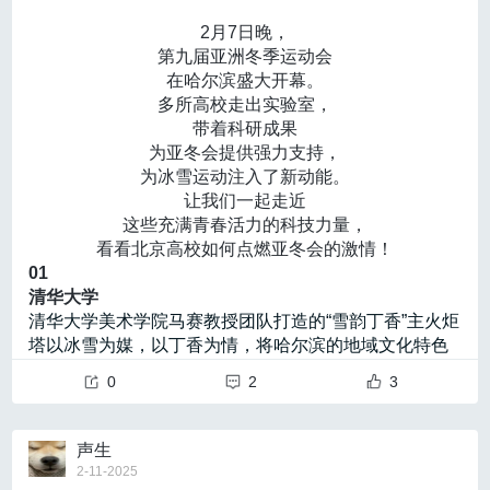
制，建立以技术贡献和创新能力为核心的评估标准。同
社会面临的共同课题。”
“实际上，DeepSeek走出了另一条发展AI的道路”，王耀
上第一行足迹，再赴“月背征途”，嫦娥六号任务更加艰巨
时加大对中小企业的扶持力度，为创业团队提供更多资
2月7日晚，
祖介绍，上述的方式都相当于通过优化模型架构革新降
——要将珍贵月背土壤“背”回地球。
金与资源支持，打破技术创新的资金壁垒。
第九届亚洲冬季运动会
低算力需求，但传统大模型是通过更强大的计算资源和
月球背面，不仅遍布沟壑、峡谷和悬崖，更是亘
在哈尔滨盛大开幕。
高端芯片集群，提高模型的计算速度和处理能力。“在一
古“背对”地球，形成地月之间的通信鸿沟。
多所高校走出实验室，
定程度上，我们可以缓解对硬件的依赖，在算力受限条
这是自立自强的接力。
带着科研成果
件下实现更高效训练。”
月背采样，没有先例。在挑战中前行，在任务中锤
为亚冬会提供强力支持，
与众多闭源的商业模型不同，DeepSeek推出之初便打
炼。研制团队攻克了月球逆行轨道设计与控制、月背智
为冰雪运动注入了新动能。
响了“开源”的名号，众多鲜少使用AI的普通用户纷纷投身
能快速采样和月背起飞上升等多项关键技术，完成了中
让我们一起走近
这场AI使用热潮，在互联网上分享自己使用DeepSeek的
国航天史上迄今为止技术水平最高的月球探测任务。地
这些充满青春活力的科技力量，
经历，而一众技术人员也积极投入DeepSeek的研究、
月之间搭建“鹊桥”、巧妙设计轨道、接力避障选好落点、
看看北京高校如何点燃亚冬会的激情！
探索、复现、改进中，点燃起整个互联网的讨论热情。
自动密封确保月壤“原汁原味”……哪里有困难，哪里就有
01
开源相当于为全球开发者提供了一个AI “基础设施”。
王
航天人攻坚的身影。
清华大学
耀祖认为，开源不仅降低了AI接入门槛，还让更多的人
走别人没走过的路，才能见到不一样的风景。
清华大学美术学院马赛教授团队打造的“雪韵丁香”主火炬
参与到模型的迭代升级中，帮助更多的中小企业快速应
短短几个月，科学家们通过对嫦娥六号月球样品的
再次，学科交叉与跨领域合作对AI技术突破至关重要。
塔以冰雪为媒，以丁香为情，将哈尔滨的地域文化特色
用AI技术，优化了社会的资源配置，“让各行各业可以站
分析研究，填补了人类多项认知空白——首次揭示月球
近年来，北京市科协的“青年科技人才跨界交流活动”、北
与亚冬会“冰雪同梦，亚洲同心”的主题进行有机结合。
在DeepSeek的肩膀上推动自身的发展”。
背面约28亿年前仍存在年轻的岩浆活动，获得人类首个
0
2
3
京市科委的“科技新星计划”等一系列举措在推动跨学科合
从更宏观的视角看，
AI发展不只是单一企业的竞争，更
月背古磁场信息。
作方面发挥了重要作用。王耀祖表示，北京市应继续加
是一个全球生态系统的博弈，在这一竞争中，标准的制
“从嫦娥一号飞向月球的那一刻起，我就知道，飞向
大学科合作的力度，激发“AI+”的多元创新潜力。
定权至关重要。
王耀祖指出，只有更多的人使用DeepSe
声生
月球的大门一经打开，深空探测的脚步就不会停止。”探
最后，尽管北京已建设了多个超算中心，但如果相关部
ek，这项技术才能得到更大范围的推广，中国在大模型
2-11-2025
月工程首任总设计师孙家栋院士说。
门能够统筹调度现有的算力资源，构建一个高效、共享