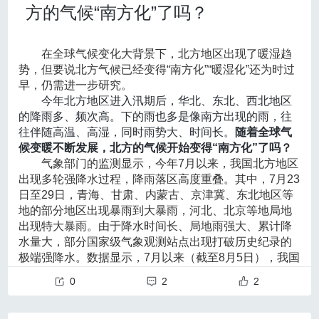
方的气候“南方化”了吗？
结合我国人群关于烟雾病遗传易感性与免疫相关共病的
盖病原、宿主、环境等多因素整合的跨学科早期监测体
系的必要性；从病原、媒介、宿主、人和环境监测五个
研究证据[如与毒性弥漫性甲状腺肿（Graves病）、系统性
维度，详细阐释了新型传染病监测体系的框架及实施路
在全球气候变化大背景下，北方地区出现了暖湿趋
红斑狼疮等自身免疫性疾病的相关性]，《指南》首次提出面
径；还深入探讨了传染病预警的技术路线，详细阐述了
势，但要说北方气候已经变得“南方化”“暖湿化”还为时过
预警指标和阈值的选择以及预警模型的分类，重点介绍
向中国人群的高危筛查路径：将有≥2名一级亲属患病的家
早，仍需进一步研究。
了全球范围内具有代表性的传染病早期预警系统的发展
今年北方地区进入汛期后，华北、东北、西北地区
系、确诊患儿的父母以及合并免疫性疾病且出现疑似脑卒中
现状和未来方向，为构建基于多源数据的智能化监测预
的降雨多、频次高。下的雨也多是像南方出现的雨，往
或短暂性脑缺血发作（TIA）表现的人群作为重点对象，推
警体系提供了理论依据和实践指导。
往伴随高温、高湿，同时雨势大、时间长。
随着全球气
原文链接点此
荐采用经颅多普勒超声（TCD）、磁共振成像（MRI）/磁共
候变暖不断发展，北方的气候开始变得“南方化”了吗？
气象部门的监测显示，今年7月以来，我国北方地区
振血管造影（MRA）等无创脑血管成像进行主动筛查，以推
出现多轮强降水过程，降雨落区高度重叠。其中，7月23
动关口前移，实现“早发现、早干预”。
日至29日，青海、甘肃、内蒙古、京津冀、东北地区等
地的部分地区出现暴雨到大暴雨，河北、北京等地局地
04. 强化多模态影像与多学科综合管理
出现特大暴雨。由于降水时间长、局地雨强大、累计降
在影像学方面，《指南》明确数字减影血管造影（DS
水量大，部分国家级气象观测站点出现打破历史纪录的
极端强降水。数据显示，7月以来（截至8月5日），我国
A）仍为烟雾病诊断与分型金标准的基础上，更加强调整体
发生暴雨过程13次，较常年同期偏多5次。
0
2
2
评估思路：根据不同医疗层级和临床场景，构建由“形态学诊
近期，北方反复出现强降水过程与大气环流异常有
直接关系，
而西太平洋副热带高压（以下简称“副热带高
断”到“血流动力学与功能评估”的分层影像学策略，提高手术