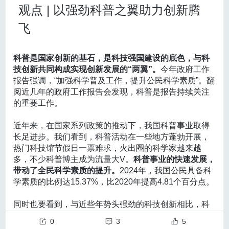
术 人工智能生成合成内容标识方法》（以下简称《标识
观点 | 以强劲科普之翼助力创新腾
及合并血管病变（如动脉瘤等），建议行DSA明确手术方式
标准》）
，已由国家市场监督管理总局、国家标准化管
理委员会正式批准发布（2025年第3号），
2025年9月1
飞
并评估手术风险。
日与《标识办法》同步实施。
烟雾病的血流动力学评估方式
同时，全国网络安全标准化技术委员会针对生成合
针对是否存在脑血流动力学受损这一关键问题，《指
科普是国家创新的基石，是科技强国建设的底色，与科
成服务提供者和内容传播服务提供者的平台编码，组织
技创新共同构成实现创新发展的“两翼”。
今年政府工作
起草了配套实践指南《网络安全标准实践指南——人工
南》推荐根据各中心条件选择正电子发射体层摄影（PE
报告强调，“加强科学普及工作，提升公民科学素质”。翻
智能生成合成内容标识 服务提供者编码规则》，已于3
T）、单光子发射计算机断层显像（SPECT）、CT灌注成像
阅近几年的政府工作报告会发现，科普是报告持续关注
月14日正式获批发布（网安秘字〔2025〕29号），为相
的重要工作。
（CTP）、MR灌注或动脉自旋标记（ASL）等技术，评估
关主体开展文件元数据隐式标识提供了编码指引。此
外，全国网络安全标准化技术委员会正在就各文件格式
脑血流量和血管储备功能。上述检查不仅用于明确缺血严重
《哪吒2》是如何在当代把一篇神话故事讲得这么受
近年来，在国家系列政策的推动下，我国科普事业取得
的元数据标识规范、各应用场景的标识方法等组织编制
欢迎的？刷过几遍这部爆火大片之后，李彬认为上述问
05
程度，也对手术指征的评估具有重要的参考作用。
长足进步。我们看到，科普活动在一些地方蓬勃开展，
一系列推荐性标准、实践指南，将在《标识办法》发布
题的答案可以从哪吒故事的起源找起。由古印度神话人
被蚊子叮咬后应当怎么办？
热门科技馆节假日一票难求，火出圈的科学家越来越
后逐步推出。
3、外科治疗：手术指征、时机与术式选择
物衍生而来的
哪吒是《封神演义》中的重要角色，在原
蚊子叮咬后频繁抓挠可能会出现“越抓越痒、越痒越抓”的
多，不少科普博主成为流量大V。
科普事业的快速发展，
不同临床亚型烟雾病的血运重建适应证
故事传播和不断改变的过程中体现了民间的反抗精神
。
恶性循环，可能导致皮肤破损，增加感染风险。那么有
带动了全民科学素质的提升。
2024年，我国公民具备科
本《指南》根据临床表型和脑血流动力学状态，分别对
诞生于明代的
《封神演义》因借系统全面的文风融合了
哪些有效止痒的方法呢？
学素质的比例达15.37%，比2020年提高4.81个百分点。
古代官方、道教及文学作品中的神明体系，并沉淀了契
冷敷
是缓解蚊虫叮咬后瘙痒和肿胀的简单有效方法。可
不同亚型烟雾病提出了有区别的外科指征。
合中国人心理结构的诸多文化因素而深受普通民众喜
以使用冷毛巾或湿巾敷在叮咬部位，一般需要10至20分
同时也要看到，与近些年势头强劲的科技创新相比，科
对于有症状的缺血型烟雾病（反复TIA或脑梗死），建
爱。
李彬觉得《封神演义》“人物情节天马行空，打来打
钟，时间长短可根据个人感受灵活调整。期间如温度上
普这一“翼”仍相对较弱：高质量的科普供给相对匮乏，科
去很过瘾”，这样的
神话故事特别适合由兼具通俗性、大
0
3
5
升，应及时更换或补加冷水。
其作用机制主要是降低皮
议优先考虑血运重建，以降低卒中复发和致残风险。
普人才队伍薄弱，科普主体单一……在加快建设科技强