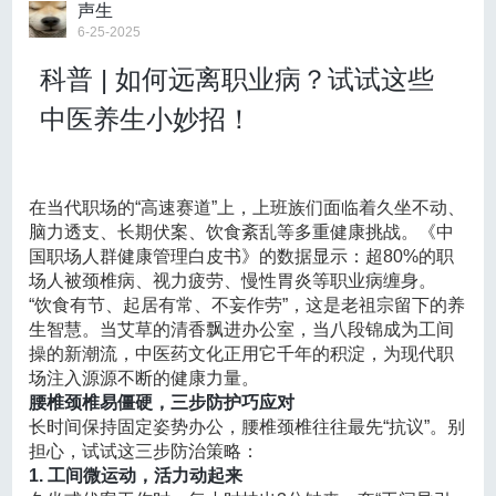
压”）的异常是最为重要和直接的因素。今年的华北雨季
声生
指征判断和预后评估的准确性。
于7月5日正式开启，与常年平均开启日期7月18日相比
6-25-2025
提前了近半个月，为1961年以来最早。副热带高压脊线
与此同时，《指南》在治疗章节将外科血运重建、血管
科普 | 如何远离职业病？试试这些
（代表副热带高压南北向整体位置）位置到达历史同期
内治疗、麻醉与围术期脑保护、内科药物治疗及卒中二级预
最北，同时，副热带高压本身相对稳定，势力又偏强，
中医养生小妙招！
防纳入统一的管理框架，强调神经外科牵头，联合神经内
有利于暖湿气流沿副热带高压外围源源不断输送到北
方。而副热带高压西部和北部边缘偏南暖湿急流强、大
科、神经介入、影像医学、麻醉与重症医学、儿科等多学科
气不稳定性高，形成有利于强降雨的水汽和热力环境条
团队协作，并倡导在关键决策节点实行医患共同决策，从而
件，一旦与南下的冷空气在北方地区交汇，就会形成持
在当代职场的“高速赛道”上，上班族们面临着久坐不动、
续时间长、降水强度大的降雨。与此同时，在副热带高
实现烟雾病从诊断、治疗到随访的全程综合管理。
脑力透支、长期伏案、饮食紊乱等多重健康挑战。《中
压北部边缘的西风带短波槽等天气系统活动较为频繁。
国职场人群健康管理白皮书》的数据显示：超80%的职
05. 聚焦临床“难点情境”，提供操作性强的实践建议
上述因素叠加，导致华北、内蒙古等地降水异常偏多。
场人被颈椎病、视力疲劳、慢性胃炎等职业病缠身。
下雨时人们感到又闷又湿，是因为北方地区下起了
本《指南》特别针对临床实践中一系列关键决策情境进
“饮食有节、起居有常、不妄作劳”，这是老祖宗留下的养
暖区暴雨，
而暖区暴雨一般多出现在南方。暖区，是指
生智慧。当艾草的清香飘进办公室，当八段锦成为工间
行了系统梳理与规范化表述，包括急性/亚急性卒中后血运重
不受明显冷空气或锋面直接影响、由暖湿气流主导的区
操的新潮流，中医药文化正用它千年的积淀，为现代职
域，发生在暖区的强降水天气被称为暖区暴雨。今年副
建的时机选择，不同临床表型下直接、间接及联合血运重建
场注入源源不断的健康力量。
热带高压提早北抬，将南方的暖区暴雨带到了北方。
腰椎颈椎易僵硬，三步防护巧应对
术式的取舍，术后高灌注综合征及新发缺血事件的预防与处
副热带高压提早北抬，是北方气候暖湿加重导致的
长时间保持固定姿势办公，腰椎颈椎往往最先“抗议”。别
吗？今年副热带高压提早北抬的原因较为复杂，但是气
理策略，以及无症状、单侧病变、高龄、妊娠和后循环受累
担心，试试这三步防治策略：
候学界明确认为，全球变暖与副热带高压的偏北移动存
1. 工间微运动，活力动起来
等特殊人群的干预指征和管理方案。
在密切关系。学界认为，赤道地区气流上升后向两极流