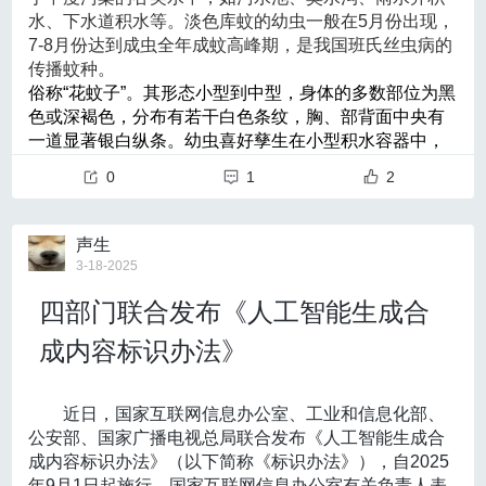
极端高温、持续性干旱、强降水、暴风雪、超强热带气
建议考虑筛查的高危人群
肝”，绿色能有效调节视觉疲劳，让眼睛得到放松。
水、下水道积水等。淡色库蚊的幼虫一般在5月份出现，
旋等。极端天气气候事件变得常态化发生，这对于我国
《指南》明确指出，具有烟雾病家族史（≥2名一级亲
3. 子午流注调理法，睡眠修复眼功能
7-8月份达到成虫全年成蚊高峰期，是我国班氏丝虫病的
尤其是生态较为脆弱的北方地区来说，意味着需要面对
晚间11点前一定要入睡，顺应肝胆经的运行时辰，让身
传播蚊种。
属）的人群，以及父母一方或双方患烟雾病的婴幼儿，是目
更加频繁的极端性、突发性、跨地域、反季节、难预
体在睡眠中修复眼功能，第二天醒来眼睛更明亮。
俗称“花蚊子”。其形态小型到中型，身体的多数部位为黑
测、复合性破坏等风险。
前证据相对充足的遗传高危人群，建议在合适年龄阶段采用
饮食失调伤脾胃，三阶方案来养护
色或深褐色，分布有若干白色条纹，胸、部背面中央有
从应对措施来看，当前紧迫的是面对每一次极端天
职场人饮食不规律，胃常常“闹情绪”。按照这个三阶方
一道显著银白纵条。幼虫喜好孳生在小型积水容器中，
TCD或MRA进行脑血管筛查。
气过程，必须贯彻政府主导、预警先行、部门联动、社
案，好好呵护你的胃：
如家居废弃的盆、桶、锅、碗中，室内的插花瓶、水
会参与的气象防灾减灾工作机制。首先要做好风险普
0
1
2
对于已确诊患儿，有条件时应反向及时评估其父母，避
1. 早餐黄金期，养胃正当时
缸、花盆托中。白纹伊蚊在北京的叮人高峰期为上午6-8
查、风险动态监测、预报、预警；其次要做好重点防御
辰时（7-9点）胃经当令，早餐推荐小米南瓜粥搭配茯苓
点、下午5-7点，且以下午为主，是我国常见的能传播登
免“儿童先被诊断、父母长期处于隐匿状态”的情形。这将有
地点应急准备、防灾减灾培训和演练，科普相关知识；
糕。记住，千万不要空腹喝咖啡，以免刺激胃黏膜。
革热的蚊种。
声生
还要努力减少人员、财产在风险下的暴露度，预警发出
助于我们识别发病年龄更早、病情更重的家族型患者，使手
2. 午餐搭配法则，五色入五脏
3-18-2025
后，及时转移影响区人员，公众在野外要避开高风险地
午餐遵循“五色入五脏”原则，多吃黄色食物（如玉米、胡
有传言说“蚊子更偏爱O血型的人”，事实并非如此！蚊子
术与随访更具前瞻性。
区，并减少外出。
萝卜），吃得健康又舒服。
四部门联合发布《人工智能生成合
咬人是不挑血型的，爱出汗、新陈代谢快、汗腺发达的
高危婴幼儿的筛查建议
研究认为，现代极端气候事件是自然变率与人类活
3. 加班宵夜禁忌，温和养护为上
人相对来说更容易被蚊子咬。
动共同作用的结果。从可持续发展角度来看，应对气候
对于携带家族史的婴幼儿，可在适当年龄阶段进行筛
成内容标识办法》
亥时（21-23点）三焦经值班，最好不要进食。
那么哪些人群更容易被蚊子“盯上”？
变化，全社会需要积极落实减缓和适应措施，两者并
职场焦虑别烦恼，五法帮你来疏解
查，《指南》推荐首选无创、无需镇静或对比剂的TCD或M
1.呼出气体二氧化碳浓度较高人群
重，建设气候适应型社会，促进人与自然和谐共生，最
职场压力大，容易焦虑？试试这五种方法，让心情放轻
蚊子只能看到距离眼前10米左右的物体，头顶上的两个
RA；若有可疑脑卒中症状或TIA表现，应尽快完善脑血管影
大程度降低风险。联合国发起了全民早期预警倡议，旨
近日，国家互联网信息办公室、工业和信息化部、
松：
化学感受器能帮蚊子感受周边二氧化碳的浓度，因此它
在确保到2027年，地球上的每个人都能受到早期预警系
公安部、国家广播电视总局联合发布《人工智能生成合
像学进行评估。
1. 音乐疗法方，聆听自然之声
们更喜欢二氧化碳浓度高的地方。有一部分人呼出的气
统保护，免遭灾害性天气、水或气候事件的侵害。我国
成内容标识办法》（以下简称《标识办法》），自2025
午休时听听角调式音乐（属木，入肝），比如《胡笳十
体中，二氧化碳浓度较高，会比较容易招蚊子。
2. 诊断标准与影像学评估
气象早期预警方案已经走向全世界，帮助多国应对气候
年9月1日起施行。国家互联网信息办公室有关负责人表