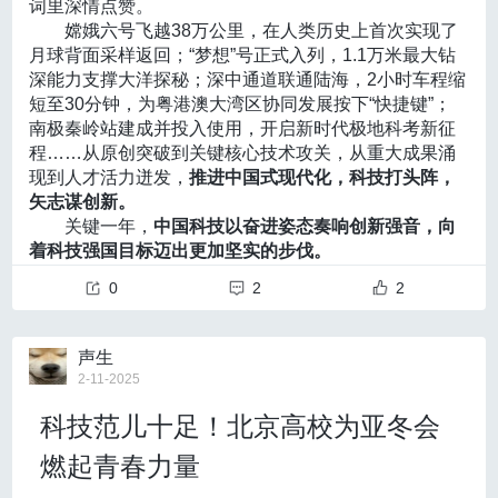
词里深情点赞。
利成果等也可以纳入到研究生的评价范围中，
鼓励学生
制，通过低秩压缩（Low-Rank Compression）来减少
嫦娥六号飞越38万公里，在人类历史上首次实现了
参加科技竞赛、参与创业孵化，让学生的创新成果更贴
显存占用。这就好像将一本厚重的百科全书压缩为
精华
月球背面采样返回；“梦想”号正式入列，1.1万米最大钻
近实际问题和需求。
“脑机接口技术确实有望成为继人工智能后的下一个重大
版的速查手册
，虽然压缩了内容，但查询的效率提高
深能力支撑大洋探秘；深中通道联通陆海，2小时车程缩
DeepSeek引擎，绘制北京AI蓝图
技术突破”，唐建石认为，与大模型侧重于数据处理和认
了，关键信息仍然存在，而所需的空间大大减少。
短至30分钟，为粤港澳大湾区协同发展按下“快捷键”；
2024年7月26日，北京市正式发布
《北京市推动“人工智
知模拟不同，脑机接口直接打通了人脑与外部设备的沟
在训练方法上，DeepSeek采用了FP8（8位浮点数）混
南极秦岭站建成并投入使用，开启新时代极地科考新征
能+”行动计划（2024-2025年）》
（以下简称《行动计
通桥梁，开创了全新的人机交互范式。
合精度训练框架，
相较于传统的FP32或BF16，这种方
程……从原创突破到关键核心技术攻关，从重大成果涌
划》），展现出北京建设“人工智能+”新未来的决心。作
数字技术不断创新迭代的同时，人类的感知、认知乃至
法可以节省约30%～50%的显存占用，从而降低了整体
现到人才活力迸发，
推进中国式现代化，科技打头阵，
为今年本土人工智能大模型代表的DeepSeek，为背景
社会结构也正经历着深刻的改变。波兹曼（Postman）
训练成本。
矢志谋创新。
建设人工智能创新策源地和应用高地带来了有益思考。
从认知的角度分析了现代电子媒介电视如何影响了公众
大模型训练的另一大成本来自数据标注，传统AI需要海
关键一年，
中国科技以奋进姿态奏响创新强音，向
王耀祖认为技术突破背后离不开长期的基础研究投入、
的信息消费模式，而曼纽尔·卡斯特（Manuel Castells）
量高质的人工标注数据，而这部分成本较为昂贵，Deep
着科技强国目标迈出更加坚实的步伐。
跨学科的合作以及算力资源的有效整合。结合这一成功
分析了信息技术革命如何构建出“网络社会”这一新社会结
Seek则采用数据蒸馏（Data Distillation），大幅降低
越星河 刷新中国高度
经验，他指出未来北京市的人工智能建设可以从以下几
构。这启示我们
技术的诞生带来的不仅是效率的提升，
数据获取和标注成本。同时模型采用强化学习（Reinfor
0
2
2
越星河，携月壤，嫦娥六号逐梦归。2024年6月25
个角度出发：
也是“新世界的诞生”。
cement Learning）替代监督微调，在极少标注数据下
日，历时53天的太空往返之旅，嫦娥六号带回1935.3克
首先，基础研究的持续投入是AI行业发展的重要基础。D
脑机接口、人工智能、具身智能等各种前沿技术亦是如
提升推理能力，实现了大幅减少数据需求。
月球背面样品，创造中国航天新的世界纪录，刷新了中
eepSeek的成功经验再次印证了这一点。因此，北京市
此。脑机接口技术或将促使诞生一个模糊人类和机器界
声生
这一过程类似于让学生（小模型）在没有明确纠错和奖
国人逐梦星辰的新高度。
应进一步加大对底层技术的支持，在政策上为科研提供
限的社会，这将伴随着一系列人机伦理、隐私等问题。
2-11-2025
励的情况下
，通过自主地探索数据，从经验丰富的老师
这是敢为人先的探索。
更多激励和保障，鼓励高校、科研机构及企业深耕前沿
该研究成果的共同通讯作者、天津大学副校长、脑机海
（大模型）身上，提取“精华笔记”，
以高效的学习方式
科技范儿十足！北京高校为亚冬会
嫦娥六号之前，人类开展的10次月球采样均位于正
研究，为行业发展提供稳固支撑。
河实验室执行主任明东教授在《脑机接口：从科幻走向
学习最“有价值”的数据，进而掌握核心知识。王耀祖
面，想要揭开更多的月球起源和演化奥秘，必须到月背
其次，DeepSeek 团队的年轻化趋势凸显了 AI 领域人才
现实》一文中警示：“如何确保脑机接口的公平性、安全
说：“这种数据蒸馏的技术，仅采用传统的1/5的数据量就
燃起青春力量
去。
培养的新特点，北京市应加快优化人才引进和培养机
性与普遍性，如何平衡技术创新与潜在风险，将是人类
可以达到同等效果。”
2019年1月，嫦娥四号在月球背面留下人类探月史