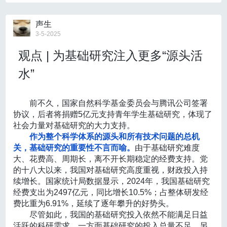
众性、现代性和高科技属性的电影媒介来表现。
肤温度，从而减缓周围神经纤维传导速度，降低瘙痒感
国的进程中，我们
要以更大力度加快补齐科普工作的短
对于出血型成人烟雾病患者，基于日本成人出血型烟雾
作为一个“故事新编”系列电影的第二部，《哪吒2》
受器的敏感性，抑制瘙痒信号传递；同时，冷敷能使皮
板，为实现高水平科技自立自强奠定坚实基础。
声生
保持了与第一部优秀的连贯性。
电影中的角色塑造源于
肤表层血管收缩，减少炎症介质向组织的扩散，有助于
病RCT等证据，《指南》指出血运重建在预防再出血方面优
3-5-2025
神话故事，抓住观众群体的心理需要进行改编，兼顾了
减轻瘙痒。
科普工作，内容为王。
在丰富高质量科普内容供给方
于单纯药物治疗，可将5年再出血风险由31.6%降至11.9%，
主流和非主流的情感。
例如，哪吒形象看起来有些邪魅
薄荷膏
是一种常见的外用止痒剂，常含薄荷脑、樟脑等
观点 | 为基础研究注入更多“源头活
面，尤其要做好针对大学生、青年科研工作者等科研队
却怀有正义之心，变身后英姿飒爽、兼有朝气和温情。
因此建议在病情稳定期实施血运重建。
活性成分，能激活皮肤的冷觉感受器，带来清凉感，同
伍后备军的科普。这一群体是未来科技创新的“种子选
原作神话中的反派敖丙由恶少被改编成与哪吒二位一
水”
时短时间内抑制瘙痒信号的传递。通常在涂抹后5至10分
手”，他们需要的不是传统的通识教育，不是浅层的知识
对于偶然发现的成人烟雾病，如临床完全无症状且脑血
体、刚柔并济的搭档，第一部电影中的反面角色申公豹
钟内起效，见效较快。
不过，薄荷膏止痒效果维持时间
启蒙，而是对学科前沿、交叉领域、颠覆性技术的系统
流灌注评估未见显著受损，其长期卒中风险相对较低，《指
也经过反转变得立体、可爱。这些角色靠着富有魅力的
较短，一般不超过两小时，且不具抗炎作用。因其安全
性认识，是能够穿透学科壁垒、衔接研究热点的“认知导
前不久，国家自然科学基金委员会与腾讯公司签署
形象成功出圈，助力了《哪吒2》影响力的扩大。
性不足够高，
不推荐用于2岁以下儿童
。
南》建议以保守治疗联合密切随访为主，而非常规手术干
航”。特别是在人工智能、量子计算、脑机接口等前沿技
协议，后者将捐赠5亿元支持青年学生基础研究，体现了
有了这些个性鲜明的人物，《哪吒2》的故事具体是
炉甘石洗剂
是一种安全性较高的非处方外用药，常用于
术加速涌现的当下，做好面向科研后备军的科普更显重
预。
社会力量对基础研究的大力支持。
如何讲出来的？李彬介绍了其运用的
“英雄之旅”叙事模
蚊虫叮咬等轻度皮肤瘙痒问题。使用前应摇匀，均匀涂
要而紧迫。
作为整个科学体系的源头和所有技术问题的总机
型
，“电影本身就是神话，主人公往往是英雄，而英雄是
抹在患处，其蒸发过程能带走热量，以微观上的“冷却效
在儿童方面，缺血型烟雾病如不进行外科干预，TIA和
关，基础研究的重要性不言而喻。
由于基础研究难度
要有一个冒险旅程的。英雄之旅实际上是一个成长和改
应”来缓解瘙痒。
虽然止痒作用不是很强，仅适用于轻微
我们欣喜地看到一些探索和尝试：2024年全国科普日活
脑梗死复发率较高，且与早期认知功能受损密切相关，因此
大、花费高、周期长，离不开长期稳定的经费支持。党
变的过程，同时情感的旅程能让故事好看、牢牢吸引观
瘙痒，但使用较为安全，可根据需要使用，无需严格限
动期间，设置了国家大科学计划、新质生产力科普等活
的十八大以来，我国对基础研究高度重视，财政投入持
众。”由于观众对电影媒介的接受集中在较短的时间内，
制使用次数。
《指南》强调应积极实施血运重建以改善脑灌注和神经功
动；中国科技馆围绕前沿科技科普，与科研院所、高
续增长。国家统计局数据显示，2024年，我国基础研究
电影节奏把控的科学原理最符合这种叙事模型。“英雄之
校、科技领军企业等共建“科普创新实验室”，等等。未
能，同时明确不推荐在尚未受累的一侧行“预防性搭桥”，以
经费支出为2497亿元，同比增长10.5%；占整体研发经
旅”模型紧密对应人的心理机制，因而《哪吒2》对其的
来，我们仍
要重点研究怎样更好地将前沿高阶科普深度
费比重为6.91%，延续了逐年攀升的好势头。
成功应用特别符合观众的预期。基于成功的模式说服观
避免不必要的手术风险。
嵌入科研人才培养链条，让知识传播与学术创新形成共
尽管如此，我国的基础研究投入依然不能满足日益
众乐意接受，《哪吒2》正是靠着这般细腻的融合讲好了
卒中后血运重建的时机选择
振。
活跃的科研需求。一方面基础研究的投入总量不足，另
一篇老少咸宜的现代神话。