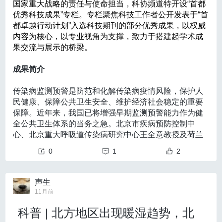
国家重大战略的责任与使命担当，科协频道特开设“首都
02. 严格遵循循证方法学，推荐分级清晰可循
优秀科技成果”专栏。专栏聚焦科技工作者公开发表于“首
《指南》在国际实践指南注册与透明化平台（PREPAR
都卓越行动计划”入选科技期刊的部分优秀成果，以权威
内容为核心，以专业视角为支撑，致力于搭建起学术成
E）完成注册，编制过程遵循《世界卫生组织指南制订手
果交流与展示的桥梁。
册》和《中国制订/修订临床诊疗指南的指导原则（2022
成果简介
版）》，证据评价采用推荐意见分级评估、制订与评价（G
RADE）系统，并平行标注美国心脏病学会（ACC）/美国心
传染病监测预警是防范和化解传染病疫情风险，保护人
民健康、保障公共卫生安全、维护经济社会稳定的重要
脏协会（AHA）的推荐强度和证据等级，使每一条推荐
保障。近年来，我国已将增强早期监测预警能力作为健
的“证据从何而来、力度有多大”一目了然，便于临床医师把
全公共卫生体系的当务之急。北京市疾病预防控制中
握可依从的程度与应用边界。
心、北京重大呼吸道传染病研究中心王全意教授及荷兰
马斯特里赫特大学Thomas Krafft教授团队合作，通过这
03. 突出中国人群特点与高危筛查策略
0
1
2
篇综述论文系统梳理了全球传染病监测预警的历史发
本《指南》立足中国人群的流行病学特征，在综合全国
展、当前现状及未来展望，为进一步完善全球传染病监
测体系提供了全新思路。
住院病例数据库及多地区调查资料的基础上，强调我国烟雾
声生
该论文指出，随着全球化加速，新发病原体跨宿主、跨
11月前
病总体疾病负担上升且存在显著地域差异，并呈明显的家族
地域传播的风险不断增加，传统监测方式在应对新兴公
科普 | 北方地区出现暖湿趋势，北
共卫生威胁方面逐渐显现局限性。针对这一挑战，该论
聚集和早发倾向。
文从“同一健康”（One Health）的视角出发，提出构建涵