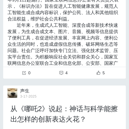
八拍》，让优美的旋律疏解郁气，给心灵来一场舒缓的
2.运动后人群或较胖人群
更新MRI诊断标准
变化。未来，仍需要不断完善以气象预警为先导、部门
示，《标识办法》旨在促进人工智能健康发展，规范人
按摩。
运动后，新陈代谢快，皮肤汗液中乳酸、尿酸浓度大，
《指南》再次强调DSA在烟雾病诊断中的“金标准”地
协同的应急联动机制，让气象早期预警系统更有效地保
工智能生成合成内容标识，保护公民、法人和其他组织
2. 芳香醒神术，气味调节情绪
同时，氨的排放量增加。此时，二氧化碳的浓度也会升
护每个人，尽力避免极端天气气候事件的影响。
合法权益，维护社会公共利益。
位；同时，本《指南》根据国外研究同步更新了依据MRI+M
在办公桌放个合欢花、薄荷香囊，或者点燃檀香，清新
高，更受蚊子“青睐”，较胖的人群也容易因此“中招”。
近年来，生成式人工智能、深度合成等新技术快速
的气味能帮你调节情绪，让办公环境更舒适。
3.皮肤表面菌群二氧化碳浓度高人群
RA的诊断标准，并强调MRI+MRA在同时满足以下三项标准
发展，为生成合成文本、图片、音频、视频等信息提供
3. 导引吐纳法，呼吸之间平肝火
有些人皮肤表面有纤毛菌、放线菌或葡萄球菌，这些细
了便利工具，在促进经济发展、丰富网上内容、便利公
时可诊断烟雾病。
采用“六字诀”中的“嘘”字诀（发xū音），配合腹式呼吸，
菌在代谢过程中会产生二氧化碳，吸引蚊子。
众生活的同时，也造成虚假信息传播、破坏网络生态等
在一呼一吸间平肝火，让心情平静下来。
4.饮酒后人群
（1）颈内动脉末端狭窄或闭塞。
问题。社会广泛呼吁加快专门立法、强化技术监管、压
4. 足浴安神法，泡走一天疲惫
夏日炎炎，不少人喜欢喝点啤酒或白酒，皮肤会因此分
实平台责任。为积极响应社会关切和群众关心，国家互
（2）MRI重T2加权成像显示双侧颈内动脉末端和大脑
晚间用30克夜交藤、20克合欢皮煮水泡脚，引火归元助
泌更多的二氧化碳，容易招蚊子。
联网信息办公室联合工业和信息化部、公安部、国家广
睡眠，睡个好觉，第二天又是活力满满的一天。
5.孕妇
中动脉水平段外径减小。
播电视总局制定了《标识办法》。《标识办法》以内容
孕妇的新陈代谢比正常人多21％，体温也会高0.5~0.
0
4
5
标识为抓手，细化前期相关部门规章的标识相关要求，
（3）MRA可见基底节区和（或）侧脑室旁白质区形成
7℃，更容易招蚊子。
进一步发挥内容标识提醒提示和监督溯源的技术作用，
烟雾状血管网。
6.穿深色衣服的人群
着力构建开放、公正、有效的治理机制，营造公平有序
声生
蚊子喜欢深色，身着红色、黑色等颜色较深的衣服时，
当在MRI上发现至少一侧基底节区存在不少于2个明显
发展环境，推动人工智能产业健康有序发展。
3-17-2025
容易吸引蚊子。
《标识办法》明确，
人工智能生成合成内容标识主
血管流空影时，亦可被视为存在异常血管网。
7.遗传因素
从《哪吒2》说起：神话与科学能擦
要包括显式标识和隐式标识两种形式，
显式标识是指在
“招蚊体质”也有遗传因素，爱招蚊子的朋友可以观察一
门急诊筛查的影像学选择
生成合成内容或者交互场景界面中添加的，以文字、声
下，家人是否有相同的烦恼。
出怎样的创新表达火花？
《指南》建议，TCD、MRI+MRA或计算机体层摄影
音、图形等方式呈现并可以被用户明显感知到的标识；
03
隐式标识是指采取技术措施在生成合成内容文件数据中
（CT）血管造影（CTA）均可作为烟雾病的门诊筛查工具。