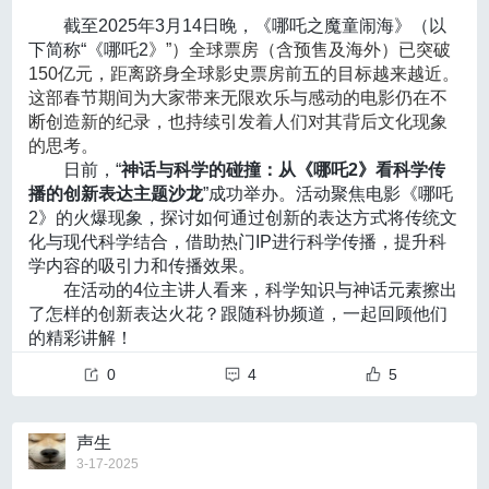
如何将蚊子“扼杀在摇篮里”？
添加的，不易被用户明显感知到的标识。
截至2025年3月14日晚，《哪吒之魔童闹海》（以
蚊子的一生要经过四个形态阶段：卵、幼虫、蛹、成
TCD：适合快速、反复评估脑血流动力学变化，对儿童
《标识办法》提出，按照《互联网信息服务算法推
下简称“《哪吒2
》”）全球票房（含预售及海外）已突破
虫，前三个阶段都需要在水中完成。因此，有效的“治
荐管理规定》《互联网信息服务深度合成管理规定》
和不能耐受造影的患者尤为实用。
150亿元，距离跻身全球影史票房前五的目标越来越近。
蚊”方法是
及时处理积水。
《生成式人工智能服务管理暂行办法》相关要求开展人
这部春节期间为大家带来无限欢乐与感动的电影仍在不
首先要定期清理房屋外、公共设施周边及重点区域的积
MRI+MRA：兼具对脑实质与脑血管的综合评估优势，
工智能生成合成内容标识活动的，应当符合《标识办
断创造新的纪录，也持续引发着人们对其背后文化现象
水，如垃圾站、排水排污管道等，做到不留死角。
法》相关要求。
可通过弥散加权成像（DWI）等序列识别急性缺血灶，且无
的思考。
其次，家里定期清理容易积水的物品或者角落，花盘等
《标识办法》要求，服务提供者提供的生成合成服
日前，“
神话与科学的碰撞：从《哪吒2》看科学传
容易存水的盆盆罐罐要做到“翻盆倒罐”，避免积水存留。
电离辐射。
务属于《互联网信息服务深度合成管理规定》第十七条
播的创新表达主题沙龙
”成功举办。活动聚焦电影《哪吒
如是需要储水，也要盖好盖子，水体存放不超过7天。
第一款情形的，应当按照要求对生成合成内容添加显式
CTA：在急诊场景下能迅速评估大血管狭窄程度和出血
2》的火爆现象，探讨如何通过创新的表达方式将传统文
04
标识；服务提供者应当按照《互联网信息服务深度合成
化与现代科学结合，借助热门IP进行科学传播，提升科
情况，利于急性期决策。
怎么判断近期的蚊虫叮咬风险？
管理规定》第十六条的规定，在生成合成内容的文件元
学内容的吸引力和传播效果。
每年夏季，北京市气象局和北京市疾病预防控制中心会
何时应当进行DSA检查？
数据中添加隐式标识；提供网络信息内容传播服务的服
在活动的4位主讲人看来，科学知识与神话元素擦出
联手发布“蚊虫叮咬指数”，把未来3天蚊虫叮咬风险分为
《指南》再次强调DSA在烟雾病诊断中的金标准地位，
务提供者应当采取技术措施，规范生成合成内容传播活
了怎样的创新表达火花？跟随科协频道，一起回顾他们
低、较低、中等、较高、高共5个等级进行预报。
动。
尤其在需要与颅内动脉粥样硬化、原发性脑血管炎、可逆性
的精彩讲解！
1
脑血管收缩综合征等疾病进行鉴别时，DSA提供的血管形态
《标识办法》强调，
0
任何组织和个人不得恶意删
4
5
从《哪吒》系列看神话故事的当代叙事与媒介传播
除、篡改、伪造、隐匿本办法规定的生成合成内容标
及侧支情况信息不可替代。
主讲人：
李彬，北京电影学院电影学系副教授，博
识，
不得为他人实施上述恶意行为提供工具或者服务，
士
同时，对于拟行血运重建术的患者，术前为明确供受区
声生
不得通过不正当标识手段损害他人合法权益。
3-17-2025
配套《标识办法》，强制性国家标准《网络安全技
灌注与代偿情况、侧支循环类型与程度、供体/受体血管条件