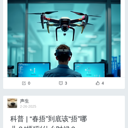
服务乡村振兴和企业技术创新工作，鼓励老科技工作者
件的前提下，最大限度维持脑血流动力学稳定。
围绕地方产业规划提供科技服务，深入企业开展科技咨
询、技术诊断等。
对于烟雾病患者行血运重建等神经外科手术时，麻醉诱
4.开展科技惠老服务活动
导应避免使用可明显升高脑代谢率和颅内压的药物，推荐选
围绕老科技工作者能力提升需求，支持面向老科技工作
择对血流动力学影响相对平稳的诱导方式。
者开展培训讲座等服务。鼓励支持老科技工作者服务社
会，满足老年人掌握数字化知识技能的诉求和健康服务
关注术中麻醉管理，降低围术期风险
等需求，开展相关培训和社区健康等服务活动。
本《指南》指出围术期血流动力学和通气管理是预防缺
项目要求：
血和高灌注并发症的关键环节。对于烟雾病患者手术的麻醉
以上项目根据申报情况择优支持不少于28场活动，每个
“《哪吒2》的观影人群以30到40岁的青年为主，6
项目最高给予不超过3万元（含3万元）的经费支持，每
维持，既可采用全静脉麻醉，亦可使用吸入麻醉，须在严密
5%的观众会选择与家人同看，甚至有28%选择三代同堂
场活动受益不少于200人次。
一起走进电影院，这在电影市场很罕见。”《哪吒2》到
监测下维持正常或略高的动脉血压水平与正常的二氧化碳分
（二）开展工作交流研讨活动项目
底为什么能这样爆火、出圈？马铭岳将视角锚定在了这
0
3
4
1. 京外交流活动
压，以避免低灌注或“脑内窃血”现象，减少围手术期缺血和
部电影
对受众的精确定位
上。
项目说明：
自角色塑造开始，《哪吒2》便
采用了多维文化策
出血风险。
深化京津冀老科协工作交流会、京津沪渝四直辖市老科
声生
略，迎合不同年龄段受众的差异。
影片中的人物往往是
5、药物治疗与危险因素管理
协工作交流会、华北五省市老科协工作交流会等机制，
在实验室里，一架无人机缓缓升空，在空中自如地上
2-26-2025
复杂而多维的，例如主角哪吒在个体层面追求自我认
抗血小板治疗的相关意见
举办京津冀、华北五省市交流会活动，促进老科技工作
下、左右、前后飞行。但令人惊讶的是——没有人操作
同、摆脱命运的桎梏，而在集体层面又身担重任、融入
者在区域协同发展中更好地发挥作用。
科普 | “春捂”到底该“捂”哪
遥控器，仿佛一股无形的力量在控制它的飞行。仔细一
对于缺血型成人烟雾病患者，《指南》认为在综合评估
到一个更大的伦理共同体当中。完成个体和集体身份的
项目要求：
看，原来操控者坐在电脑前，头戴脑机接口设备，眼神
出血风险基础上，合理使用阿司匹林等抗血小板药物是可行
协商、体现和而不同的独特身份构建逻辑、基于反叛和