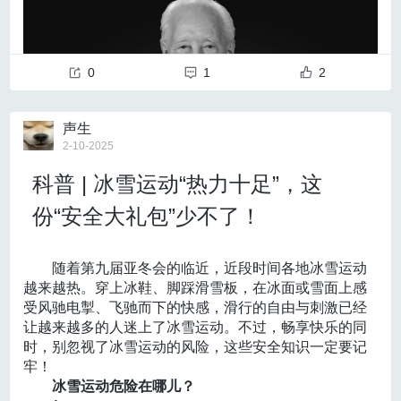
APP程序。
02
1.1万米的钻探能力，续航力达1.5万海里，自持力1
02
北京理工大学
20天，可在6级海况下正常作业、16级超强台风下安全
保持手机预装的安全保护功能或第三方手机安全软件处
北京理工大学信息与电子学院通信技术研究所与中国联
生存，具备全球海域无限航区作业能力……一个个数
于实时开启状态，并保持手机操作系统和安全软件更新
通等相关单位联合研发的抗噪声语义通信技术将为赛事
“但我觉得比较容易突破的领域是教育”
，王耀祖指出，A
0
1
2
字，就是“梦想”号的一项项“超能力”。
到最新版本。
通信提供强有力支持。
I在教育行业的应用场景较为明确：例如，当前的 AI 不仅
突破300次下潜，“蛟龙”号载人潜水器再战深渊；“奋
03
能够作为虚拟对话伙伴，帮助学生进行口语练习，为大
斗者”号万米载人潜水器征服极限；第四十次南极考察队
在手机使用过程中，谨慎处理非用户主动发起的APP安
声生
量非母语学习者可以获得类似母语沉浸式的学习体验；
开展多个国际合作科考项目，为更好地认识极地、保护
装请求，一旦发现APP在安装过程中发起对设备管理
2-10-2025
同时，AI可以辅助教师提前了解学生的知识掌握情况，
极地、利用极地作出重要贡献……刚刚过去的一年，深
器、后台运行和使用无障碍功能等权限请求，应一律予
优化教学方式，从而调整课堂内容，使教学更具针对
海科技发展不断推动深海事业迈上新台阶。
以拒绝。
科普 | 冰雪运动“热力十足”，这
性。
新年伊始，中国第四十一次南极考察队在冰雪之巅
04
近日，三大运营商、国家超算平台、多家芯片厂家全面
份“安全大礼包”少不了！
接续奋斗，“蛟龙”“奋斗者”蓄势待发，载人深潜将拓展至
如遭遇安装后无法正常卸载的APP程序，应立即备份手
接入DeepSeek开源大模型，实现了DeepSeek在多场
更多深海大洋，深海极地探索梦想新篇可期。
机中的通讯录、短信、照片、聊天记录和文档文件等重
景、多产品中的应用。DeepSeek不仅惠及了大型企业
连山海 标注中国跨度
要数据，在手机生产商售后服务人员或专业人员的指导
集团，其免费开源的特性，
也为中小企业提供了更为广
随着第九届亚冬会的临近，近段时间各地冰雪运动
一桥卧虹，横贯西东。
下对手机进行安全检测和恢复。同时密切关注本人的社
阔的创新研发空间，加速AI改变行业生态。
越来越热。穿上冰鞋、脚踩滑雪板，在冰面或雪面上感
当2025年第一缕阳光播洒在伶仃洋上，深中通道蜿
交媒体类软件和金融类软件是否具有异常登录信息或异
在硬件层面上，DeepSeek或将激活本土的AI产业
受风驰电掣、飞驰而下的快感，滑行的自由与刺激已经
蜒伸展，时而腾空跃起，时而遁入海中，宛如“海上鲲
常操作信息，以及亲友是否收到由本人手机号或社交媒
链，
“国内云计算企业，如华为云和阿里云，能借此机会
让越来越多的人迷上了冰雪运动。不过，畅享快乐的同
鹏”振翅欲飞。
体软件发送的异常信息，一旦出现上述相关情况，应及
适配大模型的训练需求，而本土芯片厂商也可以借此机
时，别忽视了冰雪运动的风险，这些安全知识一定要记
这条穿行约24公里、集“桥、岛、隧、水下互通”于
时联系相关软件供应商和亲友说明有关情况。
会优化产品，形成 AI 生态的优质闭环”，王耀祖认为，
牢！
一体的超大型跨海通道，正在重塑粤港澳大湾区的时空
场馆内运动员的呐喊声、观众的欢呼与现场广播交织在
04
这一变化不仅有助于提升国内AI产业的整体技术水平，
冰雪运动危险在哪儿？
格局——广州、深圳、珠江口西岸三大都市圈首次实现
一起，形成了极其复杂的通信场景，传统通信手段在这
警惕和防范针对流行APP软件的电信网络诈骗话术，