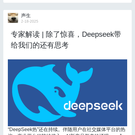
采集、解码、反馈一体化芯片等方式，全面提升脑机接
创新能力和国际竞争力，为高质量发展提供源源不断的
《通知》指出，要围绕构建现代化产业体系、实施区域
口系统性能，为实用化奠定更坚实的基础。
动力。
协调发展等战略，组织专家人才通过技术指导、科技推
声生
广、联合攻关等方式，
加强科技创新和产业创新，推动
2-18-2025
新质生产力发展
；
健全“企业出题、政府发榜、人才攻
专家解读 | 除了惊喜，Deepseek带
关”机制
，引导专家人才通过“揭榜挂帅”等方式参与企业
科技创新和产品研发；鼓励专家人才在基层创办高新技
给我们的还有思考
术企业或科技型中小企业，推广新产品、新工艺，
促进
科技成果转移转化
；支持专家人才通过联合培养、师徒
结对、巡回讲学、专题授课、示范带教等方式，
为基层
培养急需紧缺人才
。
《通知》同时强调，参加服务活动的专家人才应具有较
高的学术造诣和扎实的业务能力，具有服务基层的良好
意愿，重点组织引导两院院士以及入选国家和省部级重
不仅仅是无人机操控，高自由度和精准度的控制还具备
大人才工程、承担重大科技攻关任务以及地方急需紧缺
广泛的应用潜力。
试想这项技术可以控制作为身体的一
的专家人才参加。
部分（假肢等），乃至作为生活环境的一部分（家居设
备等），从而融入大众的生活中。“我们做这项技术的初
衷还是希望能够造福人类”，研究团队认为，这项脑机接
口技术会优先造福运动功能障碍患者，帮助他们通过意
“DeepSeek热”还在持续。伴随用户在社交媒体平台的热
念控制智能假肢、轮椅等辅助设备，实现更准确的动