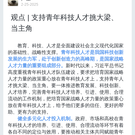
高，也不必急着减衣。
2-25-2025
有研究表明，他汀类药物在术后可改善烟雾病的侧支循
实的好处？
的单位；企业需正式注册，具有承担项目的相应资质；
如果觉得
“捂”后身体出汗，则要早点换装
，不然“捂”出了
基层组织需为正式成立组织。
环。因此，《指南》建议对缺血型烟雾病评估血脂水平及整
观点 | 支持青年科技人才挑大梁、
汗，反而容易受风着凉。
科协频道邀请了清华大学集成电路学院唐建石副教授和
承担单位应具备承担该项目的能力、资源和条件，需明
专家提醒，衣服一定要慢慢减，不能骤减。也要注意不
体风险后，合理使用他汀类药物。
本研究成果的第一作者（共同）、清华大学毕业生（现
确项目负责人，配备专门的项目团队。
当主角
能“捂”过头，应根据气温变化及自身情况，
保持人体温度
香港大学研究助理教授）刘正午博士（均由清华大学科
承担单位具有市级及以上大型活动举办经验的单位优
控制危险因素对于降低烟雾病卒中风险有重要作用
在37℃左右即可
。
协推荐）来为我们深入解答。
先。
《指南》中强调生活方式干预，包括戒烟限酒、控制血
“洋葱穿衣法”帮你防住春寒
承担单位应具有组织老科技工作者发挥作用或服务老科
教育、科技、人才是全面建设社会主义现代化国家
里三层外三层并不是应对倒春寒的正确方式，大家可以
压、血糖、血脂和同型半胱氨酸等。虽然这一推荐意见证据
技工作者的经验。
的基础性、战略性支撑。
青年科技人才是我国科技创新
试试“洋葱穿衣法”。
不接受两年内受到登记机关、行政主管部门、司法机构
发展的生力军，处于创新创造力的高峰期，是国家战略
等级不高，但与一般卒中二级预防高度一致，具有良好可行
“洋葱穿衣法”，即像洋葱一样层层穿搭、叠加。
处罚的单位。
人才力量的重要组成部分。
新时代以来，习近平总书记
内层：排汗功能好的衣物
性和安全性。
不接受在“信用中国”网、中国政府采购网被列入失信被执
高度重视青年科技人才队伍建设，要求把培育国家战略
中层：毛衣、绒衫等保暖性强的衣服
6、烟雾病的预后及随访建议
行人、税收违法黑名单、政府采购严重违法失信行为记
人才力量的政策重心放在青年科技人才上，支持青年人
最外层：防水防风材质的衣服，以应对天气变化
《哪吒2》的票房神话可以怎样过渡到科学传播？其
烟雾病各亚型具有不同的预后特点
录名单的单位。
才挑大梁、当主角。要一体推进教育发展、科技创新、
3 处地方需要重点“捂”
实，最基础的办法的就是找到这种超级IP自带的广阔受
（二）申报材料
人才培养，完善青年科技人才培养、引进、使用、合理
无症状烟雾病患者认知功能损伤明显高于正常人，20%
颈项部：
颈项部有风池穴和风府穴，是容易中风邪的地
众基础。宋雅娟说，“
超级IP本身就有天然的传播力，自
单位简介（包含背景、规模、资源等）。
流动的工作机制，把培育国家战略人才力量的政策重心
方。保护好颈项部，可以避免风邪侵袭，建议根据温度
带热度、自带流量池。
”如果借助观众们的
情感共鸣
，在
的无症状烟雾病患者在MRI可见梗死灶，年卒中风险约为3.
单位营业执照（登记证书、批复文件等）、信用记录等
放在青年科技人才上，给予他们更多的信任、更好的帮
戴好围巾、帽子。
电影热度正盛时“联动”科普话题，也能巧妙地降低知识普
证明复印件（须加盖本单位公章）。
助、更有力的支持。
2%。
膝足部：
俗话说“寒从脚下生”，因此膝足部的保暖尤为重
及的门槛。
中国人对传统文化的认同感也为文化与科技
工作方案和预算明细。
健全多元化人才投入机制。
政府、市场和高校在青
单侧烟雾病存在进展为双侧病变的风险，需要强化随访
要。“春捂”穿衣可遵循“下厚上薄”的原则，上身可以穿得
的跨界打好了基础，
因此《哪吒2》无疑是一场可遇不可
五、
年科技人才的培养、引进、使用、合理流动等环节有着
薄一点，但秋裤先别着急脱。
求的科学传播机会。
监控并在必要时进行干预。
申报流程
各自不同的定位与效用，要推动相关主体共同赋能青年