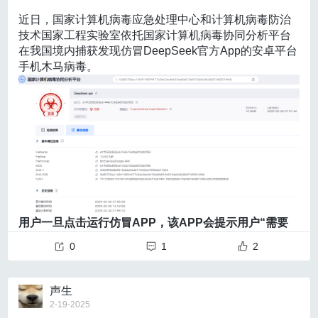
基于忆阻器类脑计算芯片的“双环路”框架的解码算法成功
科学等领域科技创新不断孕育重大突破；另一方面，我
激发人才创新创造活力
将脑电信号的多步计算过程优化为单步计算，将计算复
近日，国家计算机病毒应急处理中心和计算机病毒防治
国创新体系整体效能不断提升，在全球创新链中地位日
人才是教育发展和科技创新的主体，在教育和科技
杂度降低了6.5倍。
这项技术让脑机接口的归一化解码速
技术国家工程实验室依托国家计算机病毒协同分析平台
益重要。这些，都将为民营经济众多领域催生规模巨大
之间发挥桥梁作用。目前我国科技人才队伍出现“量增质
度提高了100倍以上，并在能效上实现了超过1000倍的
在我国境内捕获发现仿冒DeepSeek官方App的安卓平台
的新供给、新需求，给民营经济发展提供更加广阔的空
缺”的结构性矛盾，基础科研人才短缺，高精尖人才结构
提升。
研究还表明，通过忆阻器解码器更新和协同演进
手机木马病毒。
间。
失衡，企业与科研机构的协同创新机制尚不健全，战略
机制，实验平均解码准确率从约60%显著提升至超过8
民营企业实现高质量发展，要切实强化科技创新意
科学家数量匮乏，高端科技人才流失风险加剧。
建立健
0%。唐建石解释道：“这一20%的准确率提升不仅代表
识，坚定走创新驱动发展之路，而不是传统的劳动力或
全人才培养、引进、使用和合理流动机制
，有助于形成
用户操控体验的显著改善，也为实现长时间稳定工作的
资源驱动之路。
实际上，民营企业在科技创新上有其独
更加灵活、高效、创新、务实的科技人才生态，推动教
脑机接口系统奠定了基础。”
特优势：凭借敏锐的市场洞察力可以准确把握技术需求
育、科技与产业的深度融合。
众人拾柴火焰高：学科交叉跨校合作
和趋势，凭借灵活的管理机制可以大胆投入研发，凭借
一是完善人才激励机制，增强职业发展保障。
改革
当被问及这项研究中最具挑战性的部分时，唐建石坦
弹性制定薪酬和选人用人机制可以不拘一格降人才，等
收入分配机制，推动劳动、知识、技术、资本和数据等
言，项目涉及的领域非常广泛，单一团队很难单独完成
等。把这些优势发挥好，民营企业在科技创新的赛道上
生产要素参与收入分配，打破以学术头衔和职称等确定
所有工作。因此，清华大学集成电路学院的唐建石、吴
完全可能跑得更快、更好。
薪酬待遇与学术资源配置的传统分配方式，充分体现人
华强教授团队负责协同演进忆阻器神经形态脑电解码芯
深地塔科1井于2023年5月30日开钻，成功钻取我国首份
对各级政府来说，以科技创新助力民营经济高质量
才价值，激发人才创新活力。完善人才的激励机制，坚
片研制和算法部署，而天津大学脑机海河实验室团队则
用户一旦点击运行仿冒APP，该APP会提示用户“需要
地下万米岩芯标本，在陆地万米深层全球首次发现油气
发展，需要不断提升服务意识，持续优化创新环境。杭
持长期激励和短期激励相结合。同时，注重老一辈科研
专注于协同演进脑机接口软件系统设计与范式算法实
应用程序更新”，并诱导用户点击“更新”按钮。
用户点击
显示。
州“六小龙神话”告诉我们服务企业的八字箴言：“有求必
0
1
2
人才的经验传承，加强对青年科技人才的培养与引进，
现。两校的紧密合作，不仅实现了优势互补，也充分体
后，会提示安装所谓的“新版”DeepSeek应用程序，实际
深地塔科1井井长王春生说，深地塔科1井从进入地表到
应，无事不扰”，即当企业有需要时，政府帮一把、送一
防止重要核心领域出现人才断层。
现了强强联合的力量。
上是包含恶意代码的子安装包，
并会诱导用户授予其后
钻抵万米，用时270多天；从万米到最后的900多米，耗
程，以“润物细无声”的方式做好该做的事。此外，政府
二是推动人才流动机制改革，优化人才配置。
破除
唐建石副教授认为，持续的学术交流和深入探讨是项目
台运行和使用无障碍服务的权限，
如下图所示。
时300多天。耗时陡增背后，是难度的攀升，特别是进入
声生
还应加大对民营企业创新的支持力度，完善科技创新资
人才流动壁垒，支持科技人才在企业、高校、科研机构
得以顺利推进的关键。在研究过程中，双方团队会定期
万米后，钻杆柔软得像面条，地层硬度“爆表”，还面临超
2-19-2025
源配置方式，推动重大创新项目组织方式改革，支持具
之间合理流动，提高人才资源利用效率。鼓励高校和科
举办线上或线下的交流研讨会，而文章的共同第一作者
重载荷、井壁失稳、地层井漏等困难。