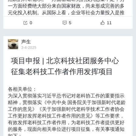
《指南》建议急性/亚急性脑梗死或出血时，应暂缓血
一方面经费绝大部分来自国家财政，尚未形成完善的多
2
高质量科普需要高水平科普人才。
现在，我国科普人员
元化投入机制。从国际上看，企业等社会力量投入是推
《哪吒2》中的科学真实与艺术设计
运重建，先以内科治疗稳定病情，通常观察1~3个月后再评
总量仍然偏少，特别是高层次的科普创作人才短缺。根
动基础研究的重要经费来源。相比之下，我国社会力量
主讲人：
林育智，中国科普作家协会科学与影视融
据2023年度数据，我国科普专、兼职人员共216万人，
0
5
11
估手术时机。
对基础研究的贡献仍有较大提升空间。《2023年全国科
合专委会常务副主任，高级工程师
其中科普专职人员仅29万人。为加快科普人才培养，可
成人烟雾病患者的血运重建术式选择
技经费投入统计公报》显示，在全国基础研究经费中，
通过设立科学教育等专业、试点培养相关硕士专业学位
企业投入占比不足4%。
《指南》认为，当前证据尚不足以得出“直接一定优于
声生
研究生等，提高人才培养的专业化、制度化水平。
在加快实现高水平科技自立自强、建设科技强国的
3-4-2025
间接”或反之的结论。但整体来看，直接或联合搭桥可较早、
新征途上，需要
汇聚政府和社会多方力量，加快形成多
对科普人员的激励措施也有待进一步完善。
在这方面，
较稳定地改善灌注，可能使缺血复发更少；间接手术技术难
项目申报 | 北京科技社团服务中心
元化投入机制，为基础研究注入更加丰沛的“源头活
中国科协从2023年开始，面向中央单位试点开展自然科
水”。
度低、手术时间短且围术期卒中风险可能略低，但血流改善
学研究系列科普专业职称评审工作。两年来，145人通过
征集老科技工作者作用发挥项目
令人欣慰的是，近些年来，越来越多的企业等社会
评审取得科普职称，很好地调动了科普人员的工作积极
依赖新生血管形成，起效较慢，个体差异大。
力量通过多种方式资助基础研究，积极支持创新人才培
性。下一步，要积极扩大试点范围，带动更多地方设立
养和前沿科技发展。从奖励原创基础研究的未来科学大
因此，《指南》认为各中心应结合患者年龄、受累血管
各相关单位：
科普职称，畅通科普人才职业发展通道。
奖，到致力前沿科技的民办新型研究型大学西湖大学；
为深入贯彻落实习近平总书记对老科协工作的重要指示
情况以及本中心显微吻合技术能力与经验，个体化选择术
从腾讯发起成立支持青年基础研究的“科学探索奖”，到出
精神，贯彻落实《中共中央 国务院关于加强新时代老龄
科普不是某个部门的“独角戏”，是全社会的共同事业。
资启动聚焦原始创新、鼓励自由探索、公益属性的新基
式。对缺血负荷重、短期复发风险高的成人，可适当优先考
工作的意见》《关于加强新时代老科学技术工作者协会
这些年，我们一直在推动构建全社会共同参与的大科普
石研究员项目；再到阿里巴巴达摩院出资设立青橙奖，
《哪吒2》中，“冰不导电”这句富有转折效果的台词
工作更好发挥老科技工作者作用的意见》等工作要求，
格局，也取得了积极成效，但从总体看，我国科普的主
虑直接或联合搭桥。
奖励在信息技术、芯片、智能制造等基础研究领域取得
不仅引得观众们眼前一亮，也引发了网络上热烈的科普
有效发挥老科技工作者作用，为老科技工作者提供更好
角仍是科协、科研机构等。虽然一些重要科普活动的参
儿童烟雾病患者的血运重建术式选择
突破的青年科学家……
企业等社会力量积极参与资助基
讨论。事实上，
在艺术创作中达到自我表达与观众接受
的服务，现面向相关单位进行项目征集，有关事项通知
与单位很多，但有的只是图一时热闹，没有建立科普常
础研究，体现了勇攀科技高峰的社会共识。
之间的平衡、将现实与神话元素巧妙融合从而达到艺术
儿童颅骨薄、血管细小，将显微吻合作为直接搭桥的技
如下：