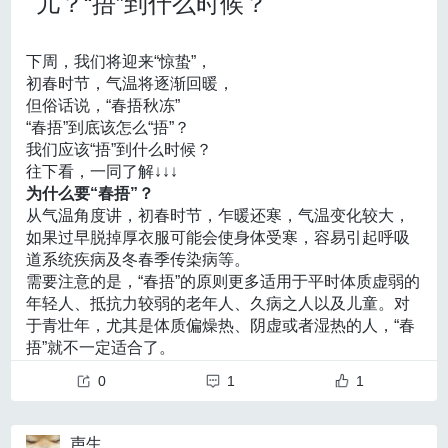
儿？“捂”到什么时候？
根据申报情况择优支持1场活动，与外省市区域协作工作
专注。没有遥控器、没有触碰屏幕，一切都通过意念完
和解推动剧情，这样的角色塑造手法无疑能让观众更愿
交流会一般不超过3天，每个项目最高给予不超过8万元
的策略，但目前多为观察性证据，长期获益仍需更高级别研
成。
意投射情感。
（含8万元）的经费支持，受益不少于150人次。
这并非科幻小说中的情节，
清华大学集成电路学院与天
究来印证。
下周，我们将迎来“惊蛰”，
在保留神话原型精神内核的基础上，影片注入了现
2.京内交流活动
津大学脑机海河实验室联合研发全球首个基于忆阻器类
初春时节，气温将逐渐回暖，
代语境下的价值表达，并通过构建跨代际的情感共同体
如反复TIA或轻度梗死患者，若在单药治疗下控制欠
项目说明：
脑计算芯片的“双环路”无创演进脑机接口系统
，成功将
但俗话说，“春捂秋冻”
实现了超越年龄边界的文化传播。
马铭岳分析说，《哪
开展京内老科技工作者相关组织、机构人员交流培训活
这一脑海中的想象搬到了现实中。
佳，可考虑更换或联合氯吡格雷、西洛他唑等，但必须严密
“春捂”到底该怎么“捂”？
吒2》巧妙运用了双重编码机制，使观众“各取所需，每
动，促进老科技工作者相关组织、机构互学互鉴。
我们应该“捂”到什么时候？
个人都能在电影当中获得自己的兴趣点”。她相信，这部
监测出血风险。
项目要求：
往下看，一同了解↓↓↓
影片也是“和而不同”的中国传统文化的一种现代表达。
根据申报情况择优支持1场活动，京内交流活动一般不超
对儿童缺血型烟雾病，《指南》非常谨慎地指出，尚无
为什么要“春捂”？
《哪吒2》既保留了传统文化的精髓，又用现代的方式包
过2天，最高给予不超过5万元（含5万元）的经费支持，
从气温角度讲，初春时节，乍暖还寒，气温变化较大，
装和讲述这些故事，因而
成功搭建起了连接文化记忆和
高质量研究证实阿司匹林能显著降低卒中风险；如需使用，
受益不少于100人次。
如果过早脱掉厚衣服可能会使身体受寒，容易引起呼吸
当代诉求的阐述空间。
三、
应在充分了解脑血流储备并排除明显出血风险后，由专科医
道系统疾病及冬春季传染病等。
“电影中的哪吒依旧令我们感到熟悉，依旧叛逆、依
项目周期
需要注意的是，“春捂”的原则更多适用于平时体质虚弱的
旧勇敢，但他的故事又融入了新的元素。”马铭岳总结
师进行个体化决策。
项目周期：自签订合同日起至2025年11月30日期间开展
年轻人、抵抗力较弱的老年人、久病之人以及儿童。对
道，“
这部电影的成功不仅体现在其票房成绩和文化影响
活动，2025年12月31日前完成项目总结并提交验收材
急性期的出血型烟雾病应严格控制血压并暂缓抗血小板
于青壮年，尤其是体质偏燥热、阴虚或者湿热的人，“春
力上，更是其为中国动画事业发展提供的宝贵经验和启
料。
捂”就不一定适合了。
与抗凝药物；稳定期的烟雾病患者，预防再出血的首选治疗
示。
希望未来我们能够在全球范围内创造更多的‘神话’，
四、
“春捂”就是多穿点？
为中国文化的传播贡献更大的力量。”
申报要求
方式是血运重建，单纯依靠药物治疗难以实现长期有效的再
0
1
1
到底该咋“捂”？
4
这一脑机接口系统是如何实现意念控物的？
（一）申报资格条件
出血预防。
“捂”的程度应以
自身感觉温暖又不出汗
为宜。
媒体如何借势《哪吒2》打造科普爆款
它的创新性体现在什么方面？
北京地区有独立法人资格的相关单位。社会组织需正式
如果“捂”时不觉得咽干舌燥，身体也不出汗，即便气温稍
主讲人：
宋雅娟，光明网科普事业部副总监
他汀在烟雾病中的治疗作用
声生
除了无人机操控，这一成果将为我们的生活带来哪些切
登记注册，上一年度年检合格，社团评估3A（含）以上