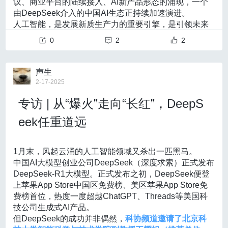
议、商业平台的陆续接入、AI新产品形态的涌现，一个
作，提升他们独立生活的能力。
由DeepSeek介入的中国AI生态正持续加速演进。
将目光投射到更大范围的消费社会中，一个人、机、物
人工智能，是发展新质生产力的重要引擎，是引领未来
多元交互、和谐共生的社会正孕育待生。今年1月，北京
的战略性技术。在热潮背后，我们需要思考的是，如何
0
2
2
市科委、北京市经济和信息化局等单位联合印发的《加
让DeepSeek的成功并非“昙花一现”。
快北京市脑机接口创新发展行动方案（2025-2030
科协频道特别邀请了北京科技大学智能科学与技术学院
年）》提到，要“面向智能家居、智能病房、搜索救援、
副教授王耀祖（推荐单位：北京科技大学科协），
共同
声生
娱乐互动等智慧生活场景，推动脑机接口技术与大模型
探讨DeepSeek的成功如何为高校人才培养、北京人工
2-17-2025
技术、具身智能技术、智能传感技术进行交叉融合创
智能创新策源地和应用高地建设提供有益经验。
新”，随着技术的普及发展，普通用户也能借助脑机接口
专访 | 从“爆火”走向“长红”，DeepS
AI未来人才：交叉、“动手”、产业对接
技术享受到更直观自然的人机交互体验——用意念控制
DeepSeek创始人梁文锋曾在媒体报道中描绘了公司员
开关不再是科幻电影的想象。
eek任重道远
工的大致画像：TOP高校的应届毕业生、没毕业的博
四、博五实习生、毕业才几年的年轻人。“
年轻化”成为
下一个时代主角是“脑机接口”吗？
了DeepSeek选人策略的一大特点。
加入DeepSeek的年
1月末，风起云涌的人工智能领域又杀出一匹黑马。
习近平总书记曾强调：“人工智能是引领这一轮科技革命
轻人，有的甚至并非计算机专业出身。跨学科背景为团
中国AI大模型创业公司DeepSeek（深度求索）正式发布
和产业变革的战略性技术，具有溢出带动性很强的‘头
队带来了更广阔的创新视角。据媒体报道，北京大学物
DeepSeek-R1大模型。正式发布之初，DeepSeek便登
雁’效应”。
如今，以ChatGPT、DeepSeek为代表的人工
理系毕业生高华佐曾为MLA架构做出了关键创新。
上苹果App Store中国区免费榜、美区苹果App Store免
智能大模型正加速渗透至普通人日常生活的方方面面，
费榜首位，热度一度超越ChatGPT、Threads等美国科
斯坦福大学李飞飞教授在巴黎AI峰会开幕式的演讲中表
未来高校教育的发展也将趋向学科交叉。
王耀祖介绍，
技公司生成式AI产品。
示：“毫无疑问，历史学家今后一定会把这段时间称作‘真
目前各高校开设的“微专业”是一个典型例证，许多大学开
但DeepSeek的成功并非偶然，
科协频道邀请了北京科
正的第一个AI时代’”。
设“微专业”，以人工智能为例，微专业让不同专业背景的