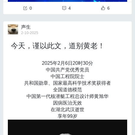
从开工到开站，仅用52天，白雪皑皑的南极冰原，
态系统的建设正是其成功的一个重要因素。正如王耀祖
崛起中国第五座南极考察站——秦岭站。
具体的病毒样本信息请参见国家计算机病毒协同分析平
0
4
6
“‘AI+’新未来”在北京的落地正在加速。今年，北京市科
教授所言：“只有不断注入新鲜血液，才能保持开源项目
没有人会忘记那一场飓风。
台
（https://virus.cverc.org.cn/#/entirety/file/searchResul
委、中关村管委会发布
《北京市加快推动“人工智能+新
的活力和创新力。”
2024年1月，秦岭站主楼完工之际，离完成“外衣”幕
t?hash=e1ff086b629ce744a7c8dbe6f3db0f68）
材料”创新发展行动计划（2025-2027年）》
，
细化了中
此外，开源与商业化之间的平衡将是DeepSeek持续发
声生
墙板安装只有3天。12级以上大风的预报，打乱了施工计
除仿冒DeepSeek安卓客户端的“DeepSeek.apk”之
央经济工作会议“开展‘人工智能+’行动，培育未来产业”的
展的关键。基于开源的优势，DeepSeek 需要积极探索A
2-10-2025
划。不抢装墙板，将无法抵御大风冲击。
外，国家计算机病毒协同分析平台还发现了多个文件名
工作部署。
PI服务、云计算、算力资源整合等多种商业模式，以实
冰天雪地里，40多名队员用同一根绳子拴在一起，
为“DeepSeek.exe”、“DeepSeek.msi”和“DeepSeek.
AI在医疗领域的应用前景广阔，
医疗大模型能够辅助医
今天，谨以此文，道别黄老！
现项目的可持续发展。
火炬塔采用“同心圆”结构，塔身整体呈双锥体结构，高2
顶风冒雪、与时间赛跑，风雪中的十几个小时坚持，换
dmg”的病毒样本文件，由于DeepSeek目前尚未针对Wi
生完成更精准的病理诊断。但王耀祖也坦言：“在处方推
8.55米；几何化的雪花与丁香花纹样精心排布于塔体上
来最后一块幕墙板严丝合缝、稳稳就位。
ndows平台和MacOS平台推出官方客户端程序，因此相
荐和个性化治疗上，此前研发的大语言模型仍存在一定
下两端；色彩设计结合了自然与东方古韵的色彩元素；
随后的72小时里，暴风雪肆虐。雪后初霁，秦岭站
关文件均为仿冒程序。由此可见，网络犯罪分子已经将
误差，可能会对病人的治疗效果造成影响”，AI 在医疗领
2025年2月6日20时30分
火炬头内部的燃烧喷头由56个如同花蕊般的金色钛合金
毫发无损，昂首挺立。这是属于所有科考队员的奇迹，
仿冒DeepSeek作为传播病毒木马程序的新手法。预计
域的落地仍需解决安全性、伦理规范和数据质量等问
中国共产党优秀党员
喷口组成，象征着中国56个民族的万众一心；燃烧喷头
也是中国极地考察40周年再次书写的极地探索奇迹。
未来一段时间内，包括仿冒DeepSeek在内的各种人工
题。
中国工程院院士
周边环绕的纵向棱缝造型，代表着携手共进的团结精
大洋探秘，“梦想”号接力承载中国人的深海梦想。
智能应用程序的病毒木马将持续增加。
共和国勋章、国家最高科学技术奖获得者
神。
2024年，首艘自主研制的大洋钻探船“梦想”号正式
全国道德模范
火炬塔底部灯光系统采用7080颗LED点光源组成，顶部
入列，标志着我国深海探测关键技术装备取得重大突
中国第一代核潜艇工程总设计师黄旭华
花瓣配有总长120米的软灯带勾勒出丁香轮廓。同时，在
破。
国家计算机病毒应急处理中心发布防范措施
因病医治无效
火炬塔周身配有大投光灯和小投光灯，以高效节能的照
“梦想”号如何成就梦想？靠
敢为人先、自主创新。
01
在湖北武汉逝世
明技术降低能源消耗，同时营造出晶莹剔透的光影效
以“小吨位”实现“多功能”是世界难题。面对挑战，15
不要从短信、社交媒体软件、网盘等非官方渠道传播的网络
享年99岁
果，宛如在冰雪世界中托起一朵傲然绽放的五瓣丁香。
0多家单位协同攻关，3000多名建设者1100多个日夜不
链接或二维码下载APP程序，仅通过DeepSeek官方网站
赛后，火炬头将换身为永久的灯光装置，继续为哈尔滨
停歇，潜心钻研、奋力攻关，打造了一座海上移动的“国
（www.deepseek.com）或正规手机应用商店下载安装相应
的夜空增添光彩。
家实验室”。