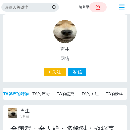
签
请登录
声生
网络
+ 关注
私信
TA发布的好物
TA的评论
TA的点赞
TA的关注
TA的粉丝
声生
5月前
全病程・全人群・多学科：赵继宗