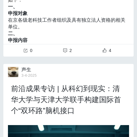
态化机制，有的甚至是为了应付差事，搞“挂名式参与”。
党的二十届三中全会《决定》提出，“鼓励有条件的
效果最大化，其关键就在于尊重常识和科学逻辑。
一、
术挑战较大；而间接血运重建在儿童往往能诱导丰富的新生
地方、企业、社会组织、个人支持基础研究”。期待国家
林育智相信，为了尊重常识而在艺术创作中不怕费
申报对象
新修订的科普法着重强化了全社会的科普责任。要以此
有关部门和各类社会力量共同努力、双向奔赴，为科学
血管，长期卒中预防效果良好。因此《指南》建议，多数患
事，才能让作品成立、让观众买单。“不管是怎样的的神
在京各级老科技工作者组织及具有独立法人资格的相关
为契机，加强对科普法实施效果的监督，推动科普工作
家挺进“无人区”添薪加火，为加快推进科技强国建设作出
话，其实都是基于当时的科学技术和知识水平作出的想
单位。
儿可优先选择间接手术。对于相对大龄、血管条件良好的儿
由“软任务”变成“硬约束”。同时，要从完善评价考核机
更大贡献。
象。当下的艺术想讲出好的神话故事，基础材料还是科
二、
制、税收减免优惠等方面入手，激励高校院所、协会、
童，若中心吻合技术成熟，可参照成人标准更灵活地采用直
学真实。
当艺术要传播给公众的时候，必须加入更多的
申报内容
企业、社会力量等积极主动参与科普，
推动唱响科普工
科学真实。而科学要向公众表达的时候，也必须具有更
接或联合术式。
（一）老科技工作者作用发挥项目
作“大合唱”。
0
2
4
多的艺术元素。
”
项目说明：
血管内治疗
《哪吒2》电影展示的很多东西、表达思想观念都不
1.开展弘扬科学家精神宣讲活动
科普事业的发展，是一场与时代共进的征程。
把科普这
《指南》明确指出，对合并颅内动脉瘤的烟雾病患者，
再传统，因为很多传统元素跟当下是格格不入的。林育
支持相关单位开展科学道德和学风建设宣讲活动，大力
一“翼”做强做优，在全社会形成崇尚科学、追求创新的良
声生
智指出，
营造电影沉浸感最重要的永远是故事本身，让
可根据动脉瘤位置与形态，优先考虑血管内栓塞等治疗方
弘扬科学家精神，推进科学家精神进校园、进场馆、进
好风尚，就能更好助力科技创新的腾飞。
3-4-2025
观众不出戏的才能引发人们的共鸣。
“大家就喜欢与众不
企业、上网络，选树、广泛宣传一批优秀科技工作者典
式，并须长期影像随访。不推荐对烟雾病相关狭窄血管行球
同的东西，不同的视角和独特甚至创新的解读方式才会
前沿成果专访 | 从科幻到现实：清
型，积极营造尊重科学、崇尚创新的社会氛围。
使一个选题得到关注，但独特的东西也需要回归大众。”
囊扩张或支架植入，因其复发率高，且缺乏证实获益的循证
2.开展科普活动
华大学与天津大学联手构建国际首
3
支持北京地区老科技工作者进社区、学校、企业和基层
依据。
《哪咤2》受众身份认同与跨代际情感共同体的建构
单位开展科普工作，包括科普论坛、科普报告、科普活
个“双环路”脑机接口
4、麻醉与围术期管理
主讲人：
马铭岳，青年学者，中国传媒大学动画与
动等，推进科普特色品牌建设，助力青少年科普教育，
维持血流动力学稳定是烟雾病麻醉的关键
数字艺术学院影视动画与文化产业博士
服务公众科学素质提升。
麻醉管理是烟雾病围术期安全管理的重要部分。本《指
3.开展服务科技创新活动
支持北京地区老科技工作者参与“助力京津冀协同发展”等
南》中强调对于烟雾病麻醉管理的核心目标是在确保手术条