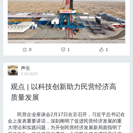
然而，光引入忆阻器并不足以解决长时间的脑机交互中
获益。
业、高校、科研机构的合作模式创新，完善联合培养模
充分信任、放手使用、精心引导、热忱关怀，促使更多
存在的棘手难题——随着时间的推移，脑电信号的波动
式，建设实践基地和创新实验室，提高科研成果转化效
青年拔尖人才脱颖而出。”环境好，则人才聚、事业兴。
三、总结与展望
会导致解码芯片与大脑间的“契合度”逐渐下降，降低解
率，使人才培养与国家战略需求紧密对接。
形成各类人才创造活力竞相迸发的生动局面，就要培植
烟雾病的诊疗正处于快速发展阶段。本《指南》基于循
码的准确率。“这时，我们开始思考如何实现大脑和解码
三是创新人才评价体系，激励学生多元发展。
构建
好人才成长沃土。要增强服务意识，加强教育引导，搭
芯片更流畅的交互，以提升脑电解码的准确性，”唐建石
证医学证据和系统评价方法，围绕"筛查人群选择、精准诊断
全面、多元、科学的人才评价标准，注重将科研能力、
建创新平台，最大限度调动青年科技人才创新创造积极
回忆道。
创新思维、实践贡献、合作精神、社会责任感等方面纳
性，
为青年科技人才发展提供良好社会条件
。大力弘扬
策略、手术时机与方式决策、药物与生活方式干预方案、长
为了解决这一难题，研究团队创新性地提出了
“双环
入考核范围，破除“唯论文、唯职称、唯学历、唯奖项”的
科学家精神，对青年科技人才既在思想上进行引领，又
期随访管理以及特殊人群诊疗路径"等核心问题，构建了较为
路”的脑机协同演化框架
。“双环路”包含两个相互作用的
单一评价模式，通过强化过程性评价和形成性评价，在
0
1
1
在业务上开展“传帮带”，做到充分信任、放手使用、精心
环路：机学习环路和脑学习环路。
教学过程中及时给予反馈，发掘不同特长和潜力的人
引导、热忱关怀，大胆使用青年科技人才参与国家重大
完整的临床决策框架。新版《指南》继续强调“以患者为中
才。
科技任务、关键核心技术攻关和应急科技攻关，
赋予青
心”的理念，强化基于循证医学的烟雾病综合管理策略，为临
声生
优化科研环境：
年科技人才更多担纲领衔、脱颖而出的机会
。
优化科技
2-20-2025
厚植原始创新发展土壤
床实践提供了科学化、个性化的指导方案。
人才梯队结构
，锚定加快培养造就一支规模宏大、结构
良好的科研环境是孕育创新型人才与颠覆性科技成
合理、素质优良的创新型人才队伍目标，有意识地发现
观点 | 以科技创新助力民营经济高
临床医师可结合本学科专业特点及所在医疗机构的技术
果的重要保障。
当前我国在关键核心技术领域的研发依
和培养更多具有战略科学家潜质的高层次复合型人才，
然面临诸多瓶颈，科技体制改革进入深水区，原创性、
条件，将上述关键推荐意见逐步转化为适合本中心的烟雾病
质量发展
加强前瞻性、梯度性人才布局，推动青年科技人才队伍
颠覆性科技创新不足，关键领域“卡脖子”问题突出，这与
结构持续优化、实现可持续发展，促使青年科技人才作
个体化诊疗路径。未来，通过开展大规模、多中心临床研究
缺乏持续稳定的原始创新能力密切相关。解决这些问
用得到充分发挥。
完善人才差异化评价和长周期支持机
“机学习”
可以简单理解为机器从大脑不断反馈的脑电波
民营企业座谈会2月17日在京召开，习近平总书记在
以积累更高级别的循证医学证据，将有助于进一步优化诊疗
题，可从以下几个方面着手。
制
，加快建立以创新价值、能力、贡献为导向的人才评
中“读懂”人的意图。每当你有意控制物体时，脑电波会发
会上发表重要讲话，深刻阐明了促进民营经济发展的重
一是引入科研经费市场化机制，完善学术信用体
价体系，充分发挥政策措施的支持作用，优化学术资源
策略，有效减轻患者经济负担，显著改善患者预后，并全面
生微妙变化，机学习环路通过忆阻器解码器敏锐地捕捉
大理论和实践问题，为开创民营经济发展新局面指明了
系。
推进科研经费市场化改革，鼓励企事业单位、社会
配置，拓宽青年科技人才成长通道，激励青年科技人才
入地10910米！我国首口超万米科探井胜利完钻